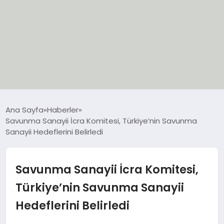
EĞİTİM
Ana Sayfa
Haberler
Savunma Sanayii İcra Komitesi, Türkiye’nin Savunma
EKONOMİ
Sanayii Hedeflerini Belirledi
GÜNCEL
Savunma Sanayii İcra Komitesi,
SIYASET
Türkiye’nin Savunma Sanayii
Hedeflerini Belirledi
SPOR