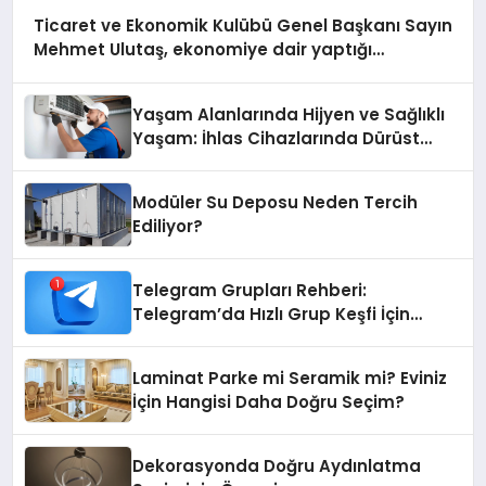
Ticaret ve Ekonomik Kulübü Genel Başkanı Sayın
Mehmet Ulutaş, ekonomiye dair yaptığı
açıklamada şunları kaydetti:
Yaşam Alanlarında Hijyen ve Sağlıklı
Yaşam: İhlas Cihazlarında Dürüst
Teknik Destek Deneyimi
Modüler Su Deposu Neden Tercih
Ediliyor?
Telegram Grupları Rehberi:
Telegram’da Hızlı Grup Keşfi İçin
Grupbul.com
Laminat Parke mi Seramik mi? Eviniz
İçin Hangisi Daha Doğru Seçim?
Dekorasyonda Doğru Aydınlatma