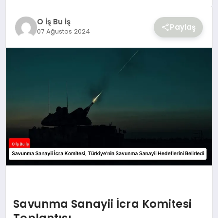
YAŞAM
O İş Bu İş
Paylaş
07 Ağustos 2024
Savunma Sanayii İcra Komitesi
Toplantısı