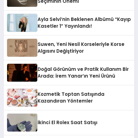
Seçiminin Önemi
Ayla Selvi’nin Beklenen Albümü “Kayıp
Kasetler 1” Yayınlandı!
Suwen, Yeni Nesil Korseleriyle Korse
Algısını Değiştiriyor
Doğal Görünüm ve Pratik Kullanım Bir
Arada: İrem Yanar’ın Yeni Ürünü
Kozmetik Toptan Satışında
Kazandıran Yöntemler
İkinci El Rolex Saat Satışı