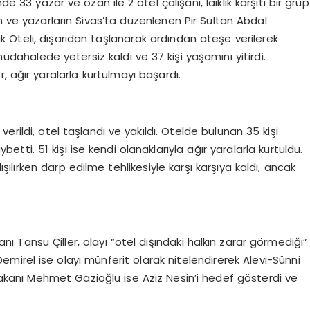
33 yazar ve ozan ile 2 otel çalışanı, laiklik karşıtı bir grup
n ve yazarların Sivas’ta düzenlenen Pir Sultan Abdal
mak Oteli, dışarıdan taşlanarak ardından ateşe verilerek
müdahalede yetersiz kaldı ve 37 kişi yaşamını yitirdi.
r, ağır yaralarla kurtulmayı başardı.
erildi, otel taşlandı ve yakıldı. Otelde bulunan 35 kişi
i. 51 kişi ise kendi olanaklarıyla ağır yaralarla kurtuldu.
şılırken darp edilme tehlikesiyle karşı karşıya kaldı, ancak
Tansu Çiller, olayı “otel dışındaki halkın zarar görmediği”
irel ise olayı münferit olarak nitelendirerek Alevi-Sünni
Bakanı Mehmet Gazioğlu ise Aziz Nesin’i hedef gösterdi ve