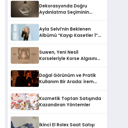
Dekorasyonda Doğru
Aydınlatma Seçiminin
Önemi
Ayla Selvi’nin Beklenen
Albümü “Kayıp Kasetler 1”
Yayınlandı!
Suwen, Yeni Nesil
Korseleriyle Korse Algısını
Değiştiriyor
Doğal Görünüm ve Pratik
Kullanım Bir Arada: İrem
Yanar’ın Yeni Ürünü
Kozmetik Toptan Satışında
Kazandıran Yöntemler
İkinci El Rolex Saat Satışı