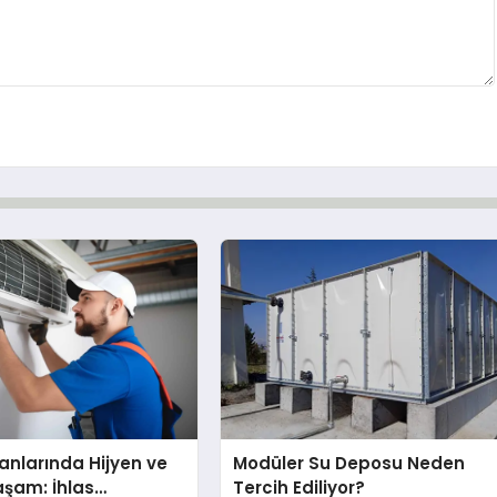
nlarında Hijyen ve
Modüler Su Deposu Neden
Yaşam: İhlas
Tercih Ediliyor?