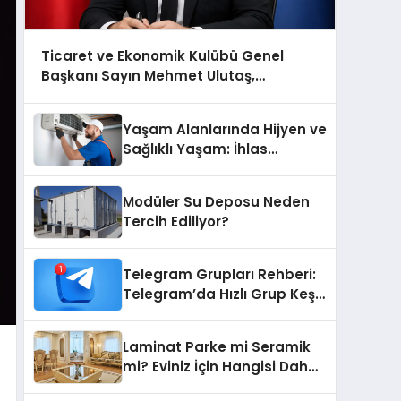
Ticaret ve Ekonomik Kulübü Genel
Başkanı Sayın Mehmet Ulutaş,
ekonomiye dair yaptığı açıklamada
şunları kaydetti:
Yaşam Alanlarında Hijyen ve
Sağlıklı Yaşam: İhlas
Cihazlarında Dürüst Teknik
Destek Deneyimi
Modüler Su Deposu Neden
Tercih Ediliyor?
Telegram Grupları Rehberi:
Telegram’da Hızlı Grup Keşfi
İçin Grupbul.com
Laminat Parke mi Seramik
mi? Eviniz İçin Hangisi Daha
Doğru Seçim?