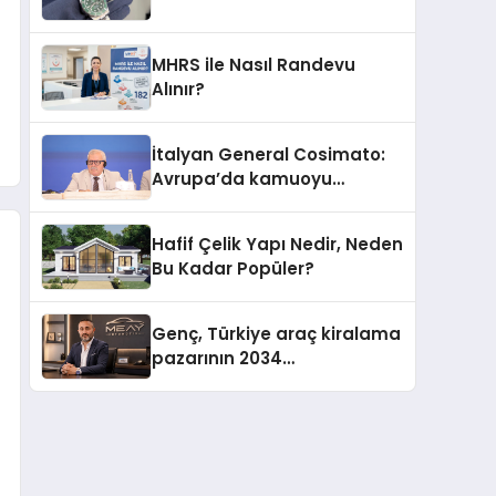
MHRS ile Nasıl Randevu
Alınır?
İtalyan General Cosimato:
Avrupa’da kamuoyu
barıştan yana
Hafif Çelik Yapı Nedir, Neden
Bu Kadar Popüler?
Genç, Türkiye araç kiralama
pazarının 2034
projeksiyonlarını
değerlendirdi