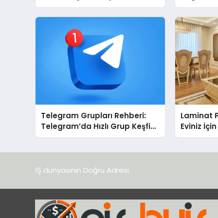
Ulutaş, ekonomiye dair yaptığı
Cihazları
açıklamada şunları kaydetti:
Destek D
Telegram Grupları Rehberi:
Laminat 
Telegram’da Hızlı Grup Keşfi
Eviniz İç
İçin Grupbul.com
Seçim?
İŞ dünyasının Doğru Adresi