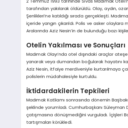
2 Temmuz 1993 tarihinde Sivas Madımak Oteli’nde 
tarafından yakılarak öldürüldü. Olay, aydın, oza
Şenlikleri’ne katıldığı sırada gerçekleşti. Madı
içeride yangın çıkarıldı. Polis ve asker olaylara 
Aralarında Aziz Nesin’in de bulunduğu bazı kişile
Otelin Yakılması ve Sonuçları
Madımak Olayı’nda otel dışındaki araçlar ateşe v
yanarak veya dumandan boğularak hayatını kaybett
Aziz Nesin, itfaiye merdiveniyle kurtarılmaya çalı
polislerin müdahalesiyle kurtuldu.
İktidardakilerin Tepkileri
Madımak Katliamı sonrasında dönemin Başbakanı 
şeklinde yorumladı. Cumhurbaşkanı Süleyman Dem
çatışmasına dönüşmediğini vurguladı. İçişleri 
tartışmaları körükledi.