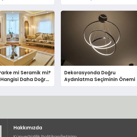
nda Dürüst Teknik
eneyimi
Parke mi Seramik mi?
Dekorasyonda Doğru
in Hangisi Daha Doğru
Aydınlatma Seçiminin Önemi
Hakkımızda
Künye
Gizlilik Politikası
İletişim