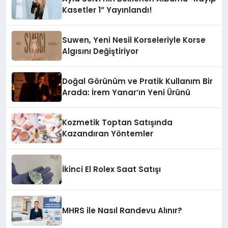
Kasetler 1” Yayınlandı!
Suwen, Yeni Nesil Korseleriyle Korse
Algısını Değiştiriyor
Doğal Görünüm ve Pratik Kullanım Bir
Arada: İrem Yanar’ın Yeni Ürünü
Kozmetik Toptan Satışında
Kazandıran Yöntemler
İkinci El Rolex Saat Satışı
MHRS ile Nasıl Randevu Alınır?