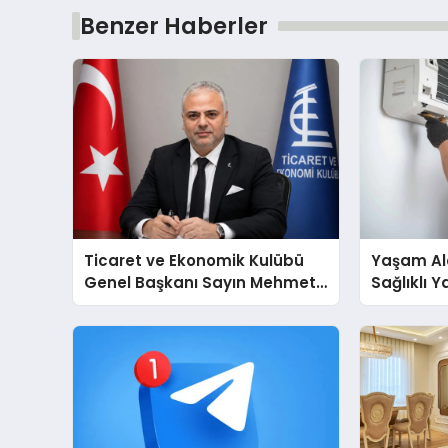
Benzer Haberler
Ticaret ve Ekonomik Kulübü
Yaşam Ala
Genel Başkanı Sayın Mehmet
Sağlıklı 
Ulutaş, ekonomiye dair yaptığı
Cihazları
açıklamada şunları kaydetti:
Destek D