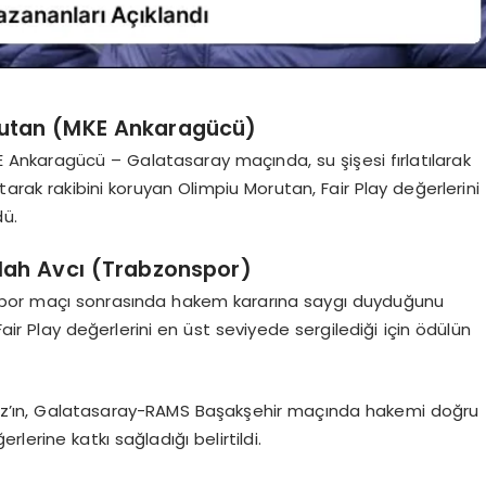
rutan (MKE Ankaragücü)
Ankaragücü – Galatasaray maçında, su şişesi fırlatılarak
tarak rakibini koruyan Olimpiu Morutan, Fair Play değerlerini
dü.
llah Avcı (Trabzonspor)
spor maçı sonrasında hakem kararına saygı duyduğunu
Fair Play değerlerini en üst seviyede sergilediği için ödülün
maz’ın, Galatasaray-RAMS Başakşehir maçında hakemi doğru
lerine katkı sağladığı belirtildi.