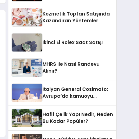
Yanar’ın Yeni Ürünü
Kozmetik Toptan Satışında
Kazandıran Yöntemler
İkinci El Rolex Saat Satışı
MHRS ile Nasıl Randevu
Alınır?
İtalyan General Cosimato:
Avrupa’da kamuoyu
barıştan yana
Hafif Çelik Yapı Nedir, Neden
Bu Kadar Popüler?