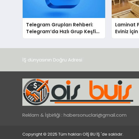
Telegram Grupları Rehberi:
Laminat 
Telegram’da Hızlı Grup Keşfi
Eviniz İç
İçin Grupbul.com
Seçim?
İŞ dünyasının Doğru Adresi
Reklam & İşbirliği :
habersonuclari@gmail.com
Copyright © 2025 Tüm hakları OİŞ BU İŞ 'de saklıdır.