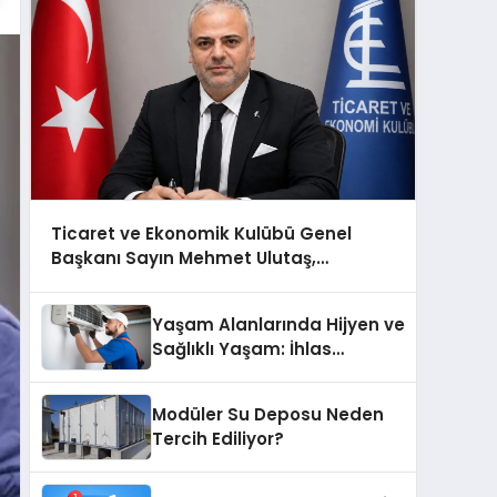
Ticaret ve Ekonomik Kulübü Genel
Başkanı Sayın Mehmet Ulutaş,
ekonomiye dair yaptığı açıklamada
şunları kaydetti:
Yaşam Alanlarında Hijyen ve
Sağlıklı Yaşam: İhlas
Cihazlarında Dürüst Teknik
Destek Deneyimi
Modüler Su Deposu Neden
Tercih Ediliyor?