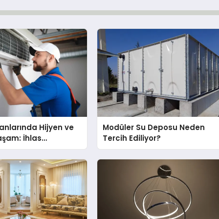
nlarında Hijyen ve
Modüler Su Deposu Neden
Yaşam: İhlas
Tercih Ediliyor?
nda Dürüst Teknik
eneyimi