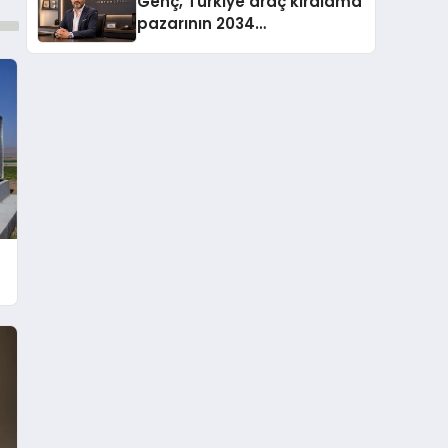
Genç, Türkiye araç kiralama
pazarının 2034
projeksiyonlarını
değerlendirdi