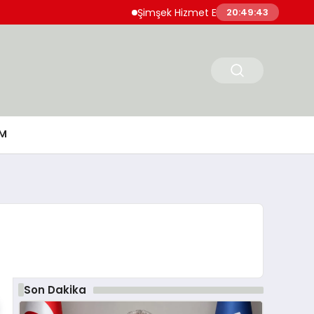
Şimşek Hizmet Enflasyonunda Katılığın Azaldığ
20:49:44
M
Son Dakika