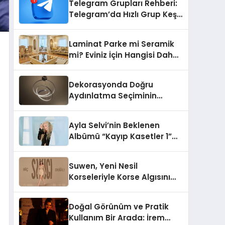
Telegram Grupları Rehberi:
Telegram’da Hızlı Grup Keşfi
İçin Grupbul.com
Laminat Parke mi Seramik
mi? Eviniz İçin Hangisi Daha
Doğru Seçim?
Dekorasyonda Doğru
Aydınlatma Seçiminin
Önemi
Ayla Selvi’nin Beklenen
Albümü “Kayıp Kasetler 1”
Yayınlandı!
Suwen, Yeni Nesil
Korseleriyle Korse Algısını
Değiştiriyor
Doğal Görünüm ve Pratik
Kullanım Bir Arada: İrem