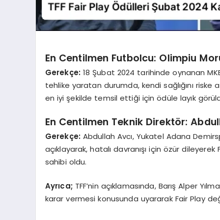
En Centilmen Futbolcu: Olimpiu Mo
Gerekçe:
18 Şubat 2024 tarihinde oynanan MKE 
tehlike yaratan durumda, kendi sağlığını riske a
en iyi şekilde temsil ettiği için ödüle layık görül
En Centilmen Teknik Direktör: Abdu
Gerekçe:
Abdullah Avcı, Yukatel Adana Demir
açıklayarak, hatalı davranışı için özür dileyerek 
sahibi oldu.
Ayrıca;
TFF’nin açıklamasında, Barış Alper Yıl
karar vermesi konusunda uyararak Fair Play değer