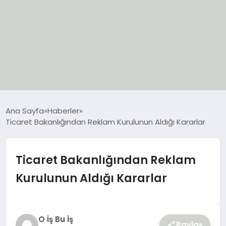
EĞİTİM
Ana Sayfa
Haberler
Ticaret Bakanlığından Reklam Kurulunun Aldığı Kararlar
EKONOMİ
GÜNCEL
Ticaret Bakanlığından Reklam
Kurulunun Aldığı Kararlar
SIYASET
SPOR
O İş Bu İş
Paylaş