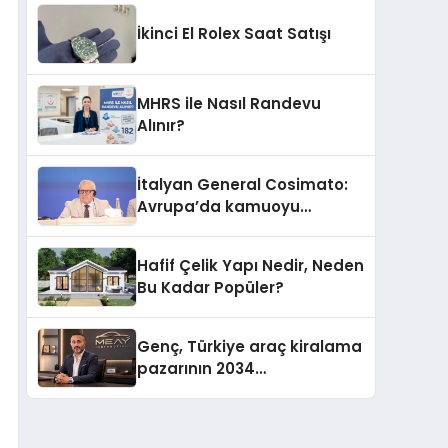
İkinci El Rolex Saat Satışı
MHRS ile Nasıl Randevu
Alınır?
İtalyan General Cosimato:
Avrupa’da kamuoyu
barıştan yana
Hafif Çelik Yapı Nedir, Neden
Bu Kadar Popüler?
Genç, Türkiye araç kiralama
pazarının 2034
projeksiyonlarını
değerlendirdi