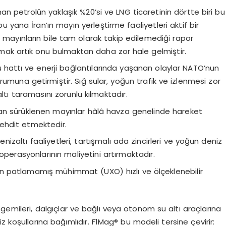
nan petrolün yaklaşık %20’si ve LNG ticaretinin dörtte biri bu
yana İran’ın mayın yerleştirme faaliyetleri aktif bir
 mayınların bile tam olarak takip edilemediği rapor
lamak artık onu bulmaktan daha zor hale gelmiştir.
 hattı ve enerji bağlantılarında yaşanan olaylar NATO’nun
umuna getirmiştir. Sığ sular, yoğun trafik ve izlenmesi zor
 altı taramasını zorunlu kılmaktadır.
n sürüklenen mayınlar hâlâ havza genelinde hareket
ehdit etmektedir.
enizaltı faaliyetleri, tartışmalı ada zincirleri ve yoğun deniz
operasyonlarının maliyetini artırmaktadır.
 patlamamış mühimmat (UXO) hızlı ve ölçeklenebilir
gemileri, dalgıçlar ve bağlı veya otonom su altı araçlarına
z koşullarına bağımlıdır. F1Mag® bu modeli tersine çevirir: