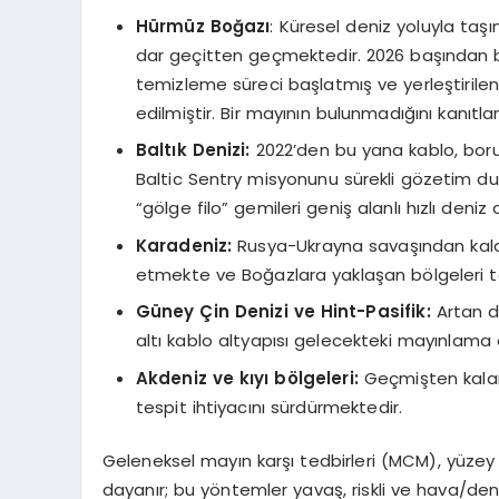
Hürmüz Boğazı
: Küresel deniz yoluyla taşı
dar geçitten geçmektedir. 2026 başından bu 
temizleme süreci başlatmış ve yerleştirilen
edilmiştir. Bir mayının bulunmadığını kanıt
Baltık Denizi:
2022’den bu yana kablo, boru
Baltic Sentry misyonunu sürekli gözetim dur
“gölge filo” gemileri geniş alanlı hızlı deniz
Karadeniz:
Rusya-Ukrayna savaşından kala
etmekte ve Boğazlara yaklaşan bölgeleri t
Güney Çin Denizi ve Hint-Pasifik:
Artan d
altı kablo altyapısı gelecekteki mayınlama 
Akdeniz ve kıyı b
ö
lgeleri:
Geçmişten kalan
tespit ihtiyacını sürdürmektedir.
Geleneksel mayın karşı tedbirleri (MCM), yüzey 
dayanır; bu yöntemler yavaş, riskli ve hava/deni