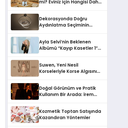
mi? Eviniz İçin Hangisi Daha
Doğru Seçim?
Dekorasyonda Doğru
Aydınlatma Seçiminin
Önemi
Ayla Selvi’nin Beklenen
Albümü “Kayıp Kasetler 1”
Yayınlandı!
Suwen, Yeni Nesil
Korseleriyle Korse Algısını
Değiştiriyor
Doğal Görünüm ve Pratik
Kullanım Bir Arada: İrem
Yanar’ın Yeni Ürünü
Kozmetik Toptan Satışında
Kazandıran Yöntemler