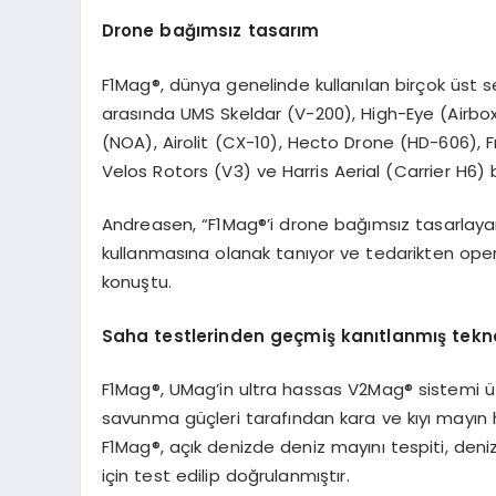
Drone ba
ğımsız tasarım
F1Mag®, dünya genelinde kullanılan birçok üst 
arasında UMS Skeldar (V-200), High-Eye (Airb
(NOA), Airolit (CX-10), Hecto Drone (HD-606), Fr
Velos Rotors (V3) ve Harris Aerial (Carrier H6)
Andreasen, “F1Mag®’i drone bağımsız tasarlayar
kullanmasına olanak tanıyor ve tedarikten opera
konuştu.
Saha testlerinden geçmiş kanıtlanmış tekno
F1Mag®, UMag’in ultra hassas V2Mag® sistemi üze
savunma güçleri tarafından kara ve kıyı mayın 
F1Mag®, açık denizde deniz mayını tespiti, deniz
için test edilip doğrulanmıştır.