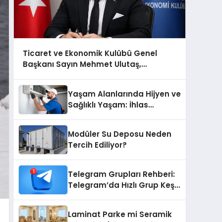
Ticaret ve Ekonomik Kulübü Genel
Başkanı Sayın Mehmet Ulutaş,
ekonomiye dair yaptığı açıklamada
şunları kaydetti:
Yaşam Alanlarında Hijyen ve
Sağlıklı Yaşam: İhlas
Cihazlarında Dürüst Teknik
Destek Deneyimi
Modüler Su Deposu Neden
Tercih Ediliyor?
Telegram Grupları Rehberi:
Telegram’da Hızlı Grup Keşfi
İçin Grupbul.com
Laminat Parke mi Seramik