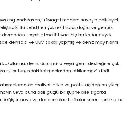
øssing Andreasen, “F1Mag®’i modern savaşın belirleyici
 geliştirdik. Bu tehditleri yüksek hızda, doğru ve gerçek
göndermeden tespit etme ihtiyacı hiç bu kadar büyük
zde denizaltı ve UUV takibi yapmış ve deniz mayınlarını
va koşullarına, deniz durumuna veya gemi desteğine çok
veya su sütunundaki katmanlardan etkilenmez” dedi.
atışmalarda en maliyet etkin ve politik açıdan en yıkıcı
 mayın veya buna dair güçlü bir şüphe bile sigorta
arını değiştirmeye ve donanmaları haftalar süren temizleme