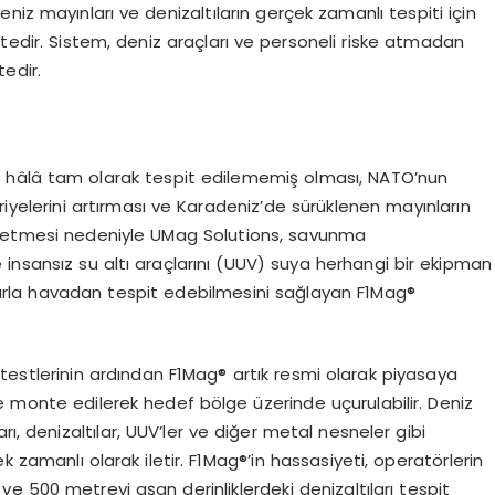
niz mayınları ve denizaltıların gerçek zamanlı tespiti için
ktedir. Sistem, deniz araçları ve personeli riske atmadan
edir.
da hâlâ tam olarak tespit edilememiş olması, NATO’nun
riyelerini artırması ve Karadeniz’de sürüklenen mayınların
m etmesi nedeniyle UMag Solutions, savunma
ve insansız su altı araçlarını (UUV) suya herhangi bir ekipman
arla havadan tespit edebilmesini sağlayan F1Mag®
 testlerinin ardından F1Mag® artık resmi olarak piyasaya
e monte edilerek hedef bölge üzerinde uçurulabilir. Deniz
ı, denizaltılar, UUV’ler ve diğer metal nesneler gibi
k zamanlı olarak iletir. F1Mag®’in hassasiyeti, operatörlerin
ve 500 metreyi aşan derinliklerdeki denizaltıları tespit