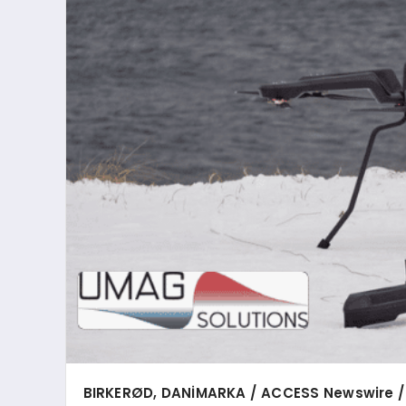
BIRKER
ØD, DANİ
MARKA / ACCESS Newswire /