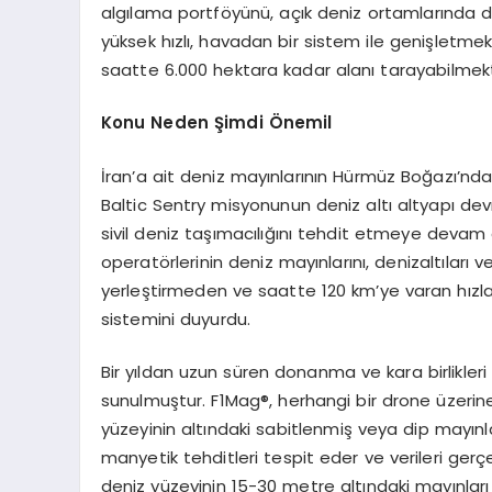
algılama portföyünü, açık deniz ortamlarında de
yüksek hızlı, havadan bir sistem ile genişletme
saatte 6.000 hektara kadar alanı tarayabilmekt
Konu Neden Şimdi Önemil
İran’a ait deniz mayınlarının Hürmüz Boğazı’n
Baltic Sentry misyonunun deniz altı altyapı dev
sivil deniz taşımacılığını tehdit etmeye deva
operatörlerinin deniz mayınlarını, denizaltıları 
yerleştirmeden ve saatte 120 km’ye varan hızl
sistemini duyurdu.
Bir yıldan uzun süren donanma ve kara birlikleri
sunulmuştur. F1Mag®, herhangi bir drone üzerin
yüzeyinin altındaki sabitlenmiş veya dip mayınlar
manyetik tehditleri tespit eder ve verileri gerçe
deniz yüzeyinin 15-30 metre altındaki mayınları 