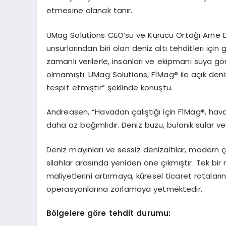
etmesine olanak tanır.
UMag Solutions CEO’su ve Kurucu Ortağı Arne D
unsurlarından biri olan deniz altı tehditleri için
zamanlı verilerle, insanları ve ekipmanı suya 
olmamıştı. UMag Solutions, F1Mag® ile açık deni
tespit etmiştir” şeklinde konuştu.
Andreasen, “Havadan çalıştığı için F1Mag®, ha
daha az bağımlıdır. Deniz buzu, bulanık sular 
Deniz mayınları ve sessiz denizaltılar, modern ç
silahlar arasında yeniden öne çıkmıştır. Tek bir
maliyetlerini artırmaya, küresel ticaret rotal
operasyonlarına zorlamaya yetmektedir.
B
ö
lgelere g
ö
re tehdit durumu: