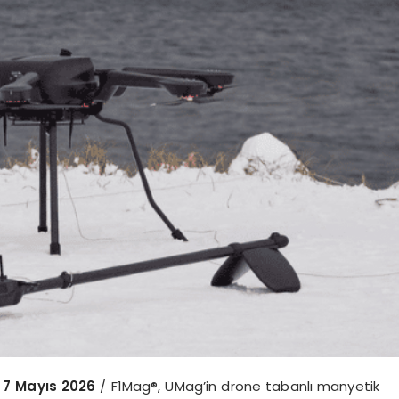
 7 May
ıs 2026
/ F1Mag®, UMag’in drone tabanlı manyetik