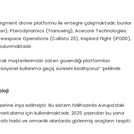
segment drone platformu ile entegre çalışmaktadır; bunlar
oxer), Pterodynamics (Transwing), Acecore Technologies
eespace Operations (Callisto 25), Inspired Flight (IF1200),
 bulunmaktadır.
ak müşterilerimizin zaten güvendiği platformları
syonel kullanıma geçiş süresini kısaltıyoruz” şeklinde
loji
rine inşa edilmiştir. Bu sistem hâlihazırda Avrupa’daki
haritalama için kullanılmaktadır. 2025 yazından bu yana
altı harbi ve ormanlık alanlarda gizlenmiş araçların tespiti