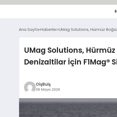
E
Ana Sayfa
Haberler
UMag Solutions, Hürmüz Boğazı’
UMag Solutions, Hürmüz 
Denizaltilar İçin F1Mag® S
OişBuiş
08 Mayıs 2026