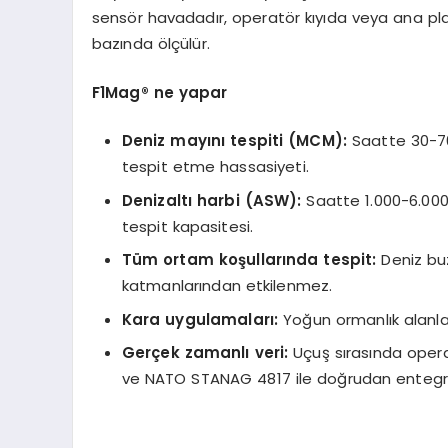
sensör havadadır, operatör kıyıda veya ana pl
bazında ölçülür.
F1Mag® ne yapar
Deniz mayını tespiti (MCM):
Saatte 30-70
tespit etme hassasiyeti.
Denizaltı harbi (ASW):
Saatte 1.000-6.00
tespit kapasitesi.
Tüm ortam koşullarında tespit:
Deniz buz
katmanlarından etkilenmez.
Kara uygulamaları:
Yoğun ormanlık alanlar
Ger
çek zamanlı
veri:
Uçuş sırasında opera
ve NATO STANAG 4817 ile doğrudan entegr