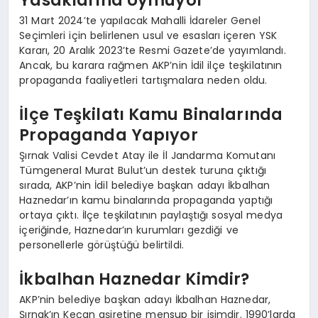
31 Mart 2024’te yapılacak Mahalli İdareler Genel
Seçimleri için belirlenen usul ve esasları içeren YSK
Kararı, 20 Aralık 2023’te Resmi Gazete’de yayımlandı.
Ancak, bu karara rağmen AKP’nin İdil ilçe teşkilatının
propaganda faaliyetleri tartışmalara neden oldu.
İlçe Teşkilatı Kamu Binalarında
Propaganda Yapıyor
Şırnak Valisi Cevdet Atay ile İl Jandarma Komutanı
Tümgeneral Murat Bulut’un destek turuna çıktığı
sırada, AKP’nin İdil belediye başkan adayı İkbalhan
Haznedar’ın kamu binalarında propaganda yaptığı
ortaya çıktı. İlçe teşkilatının paylaştığı sosyal medya
içeriğinde, Haznedar’ın kurumları gezdiği ve
personellerle görüştüğü belirtildi.
İkbalhan Haznedar Kimdir?
AKP’nin belediye başkan adayı İkbalhan Haznedar,
Şırnak’ın Keçan aşiretine mensup bir isimdir. 1990’larda