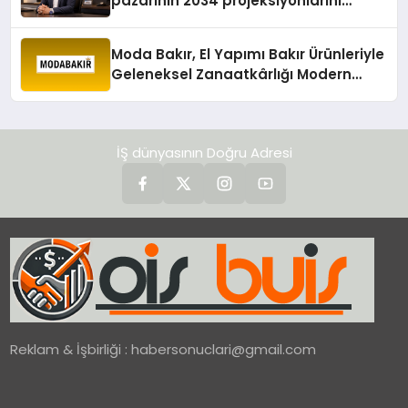
pazarının 2034 projeksiyonlarını
değerlendirdi
Moda Bakır, El Yapımı Bakır Ürünleriyle
Geleneksel Zanaatkârlığı Modern
Yaşam Alanlarına Taşıyor
İŞ dünyasının Doğru Adresi
Reklam & İşbirliği :
habersonuclari@gmail.com