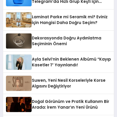
Telegram’da Hızlı Grup Keşfi İçin
Grupbul.com
Laminat Parke mi Seramik mi? Eviniz
İçin Hangisi Daha Doğru Seçim?
Dekorasyonda Doğru Aydınlatma
Seçiminin Önemi
Ayla Selvi’nin Beklenen Albümü “Kayıp
Kasetler 1” Yayınlandı!
Suwen, Yeni Nesil Korseleriyle Korse
Algısını Değiştiriyor
Doğal Görünüm ve Pratik Kullanım Bir
Arada: İrem Yanar’ın Yeni Ürünü