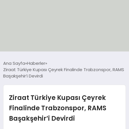
EĞİTİM
Ana Sayfa
Haberler
Ziraat Türkiye Kupası Çeyrek Finalinde Trabzonspor, RAMS
EKONOMİ
Başakşehir’i Devirdi
GÜNCEL
Ziraat Türkiye Kupası Çeyrek
SIYASET
Finalinde Trabzonspor, RAMS
Başakşehir’i Devirdi
SPOR