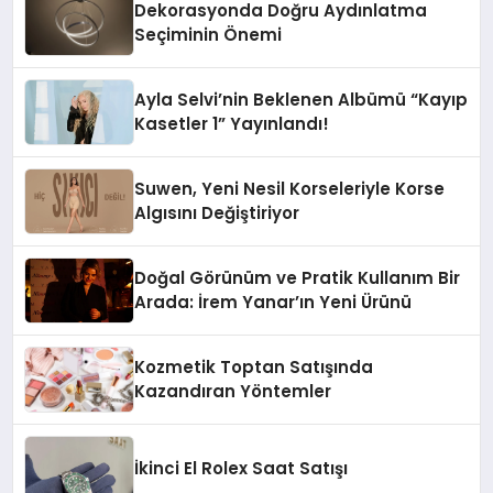
Dekorasyonda Doğru Aydınlatma
Seçiminin Önemi
Ayla Selvi’nin Beklenen Albümü “Kayıp
Kasetler 1” Yayınlandı!
Suwen, Yeni Nesil Korseleriyle Korse
Algısını Değiştiriyor
Doğal Görünüm ve Pratik Kullanım Bir
Arada: İrem Yanar’ın Yeni Ürünü
Kozmetik Toptan Satışında
Kazandıran Yöntemler
İkinci El Rolex Saat Satışı