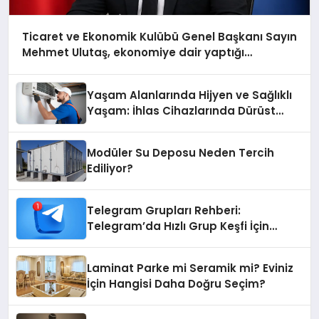
Ticaret ve Ekonomik Kulübü Genel Başkanı Sayın
Mehmet Ulutaş, ekonomiye dair yaptığı
açıklamada şunları kaydetti:
Yaşam Alanlarında Hijyen ve Sağlıklı
Yaşam: İhlas Cihazlarında Dürüst
Teknik Destek Deneyimi
Modüler Su Deposu Neden Tercih
Ediliyor?
Telegram Grupları Rehberi:
Telegram’da Hızlı Grup Keşfi İçin
Grupbul.com
Laminat Parke mi Seramik mi? Eviniz
İçin Hangisi Daha Doğru Seçim?