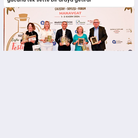
Festival, Manavgat’ın Zeytin Potansiyelini Ortaya
Çıkardı