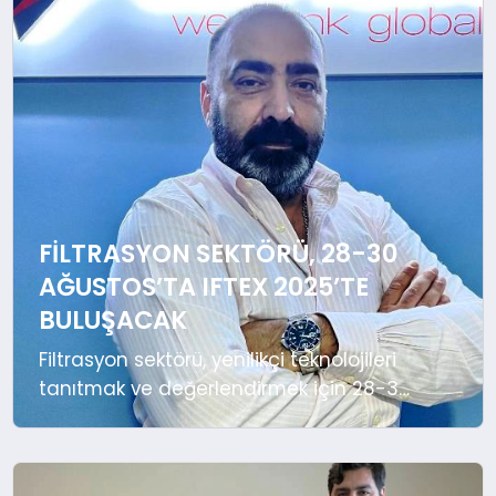
YAŞAM
FILTRASYON SEKTÖRÜ, 28-30
AĞUSTOS’TA IFTEX 2025’TE
BULUŞACAK
Filtrasyon sektörü, yenilikçi teknolojileri
tanıtmak ve değerlendirmek için 28-30
Ağustos 2025’te bir araya gelmeye
hazırlanıyor. Türkiye’nin filtrasyon
sektörünün ilk ve tek fuarı IFTEX 2025,