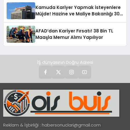
Kamuda Kariyer Yapmak İsteyenlere
Müjde! Hazine ve Maliye Bakanlığı 300
Memur Alacak
AFAD’dan Kariyer Fırsatı! 38 Bin TL
Maaşla Memur Alımı Yapılıyor
İŞ dünyasının Doğru Adresi
Reklam & İşbirliği :
habersonuclari@gmail.com