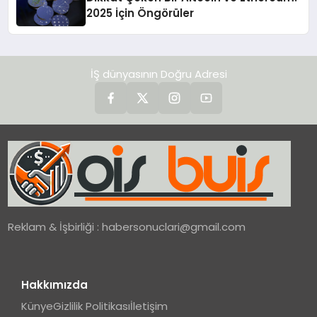
2025 İçin Öngörüler
İŞ dünyasının Doğru Adresi
Reklam & İşbirliği :
habersonuclari@gmail.com
Hakkımızda
Künye
Gizlilik Politikası
İletişim