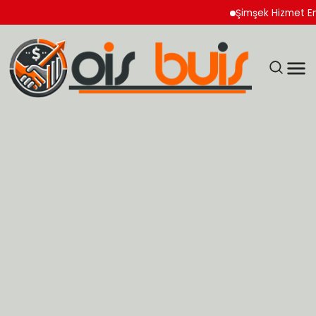
Şimşek Hizmet Enflasyonu