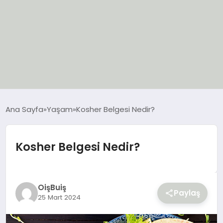
EĞİTİM
Ana Sayfa
Yaşam
Kosher Belgesi Nedir?
EKONOMİ
Kosher Belgesi Nedir?
GÜNCEL
SIYASET
OişBuiş
Paylaş
25 Mart 2024
SPOR