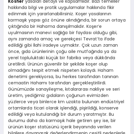
Kosher
yasaları detaylı ve kapsamlıdır. Bazı temeller
hakkında bilgi ve pratik uygulamalar hakkında fikir
edinmek için yararlanabilirsiniz. Koşer yasalarının
karmaşık yapısı göz önüne alındığında, bir sorun ortaya
çıktığında bir Hahama danışılmalıdır. Koşer’e
uyulmasının manevi sağlığa bir faydası olduğu gibi,
aynı zamanda amaç ve gerekçesi Tevrat’ta ifade
edildiği gibi İlahi iradeye uymaktır. Çok uzun zaman
önce, gıda ürünlerinin çoğu aile mutfağında ya da
yerel topluluktaki küçük bir fabrika veya dükkânda
üretilirdi. Ürünün güvenilir bir şekilde koşer olup
olmadığını tespit etmek nispeten kolaydı. Haham
denetimi gerekiyorsa, bu herkes tarafından tanınan
cemaatin Hahamı tarafından gerçekleştirilirdi.
Günümüzde sanayileşme, kıtalararası nakliye ve seri
üretim, yediğimiz gıdaların çoğunun evimizden
yüzlerce veya binlerce km uzakta bulunan endüstriyel
ortamlarda ticari olarak işlendiği, pişirildiği, konserve
edildiği veya kutulandığı bir durum yaratmıştır. Bu
durumu daha da karmaşık hale getiren şey ise, bir
ürünün koşer statüsünü içerik beyanında verilen
bilgilere dayanarak değerlendirmenin çeşitli nedenlerle