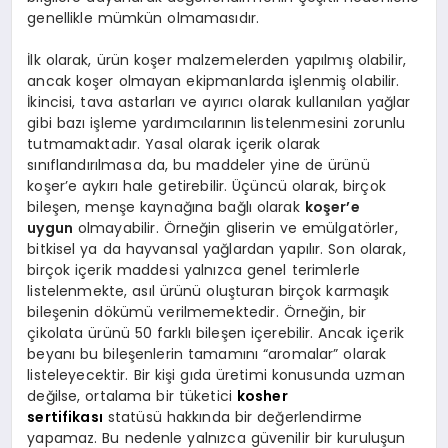
genellikle mümkün olmamasıdır.
İlk olarak, ürün koşer malzemelerden yapılmış olabilir,
ancak koşer olmayan ekipmanlarda işlenmiş olabilir.
İkincisi, tava astarları ve ayırıcı olarak kullanılan yağlar
gibi bazı işleme yardımcılarının listelenmesini zorunlu
tutmamaktadır. Yasal olarak içerik olarak
sınıflandırılmasa da, bu maddeler yine de ürünü
koşer’e aykırı hale getirebilir. Üçüncü olarak, birçok
bileşen, menşe kaynağına bağlı olarak
koşer’e
uygun
olmayabilir. Örneğin gliserin ve emülgatörler,
bitkisel ya da hayvansal yağlardan yapılır. Son olarak,
birçok içerik maddesi yalnızca genel terimlerle
listelenmekte, asıl ürünü oluşturan birçok karmaşık
bileşenin dökümü verilmemektedir. Örneğin, bir
çikolata ürünü 50 farklı bileşen içerebilir. Ancak içerik
beyanı bu bileşenlerin tamamını “aromalar” olarak
listeleyecektir. Bir kişi gıda üretimi konusunda uzman
değilse, ortalama bir tüketici
kosher
sertifikası
statüsü hakkında bir değerlendirme
yapamaz. Bu nedenle yalnızca güvenilir bir kuruluşun