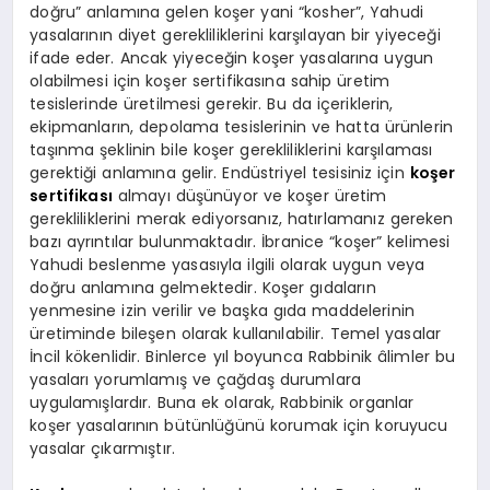
doğru” anlamına gelen koşer yani “kosher”, Yahudi
yasalarının diyet gerekliliklerini karşılayan bir yiyeceği
ifade eder. Ancak yiyeceğin koşer yasalarına uygun
olabilmesi için koşer sertifikasına sahip üretim
tesislerinde üretilmesi gerekir. Bu da içeriklerin,
ekipmanların, depolama tesislerinin ve hatta ürünlerin
taşınma şeklinin bile koşer gerekliliklerini karşılaması
gerektiği anlamına gelir. Endüstriyel tesisiniz için
koşer
sertifikası
almayı düşünüyor ve koşer üretim
gerekliliklerini merak ediyorsanız, hatırlamanız gereken
bazı ayrıntılar bulunmaktadır. İbranice “koşer” kelimesi
Yahudi beslenme yasasıyla ilgili olarak uygun veya
doğru anlamına gelmektedir. Koşer gıdaların
yenmesine izin verilir ve başka gıda maddelerinin
üretiminde bileşen olarak kullanılabilir. Temel yasalar
İncil kökenlidir. Binlerce yıl boyunca Rabbinik âlimler bu
yasaları yorumlamış ve çağdaş durumlara
uygulamışlardır. Buna ek olarak, Rabbinik organlar
koşer yasalarının bütünlüğünü korumak için koruyucu
yasalar çıkarmıştır.