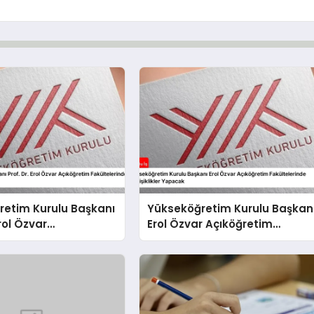
retim Kurulu Başkanı
Yükseköğretim Kurulu Başkan
Erol Özvar
Erol Özvar Açıköğretim
im Fakültelerinde
Fakültelerinde Değişiklikler
kler Yapacak
Yapacak