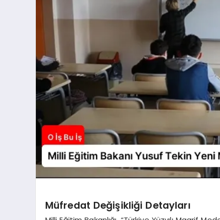
Müfredat Değişikliği Detayları
Milli Eğitim Bakanlığı, “Türkiye Yüzyılı Maarif M