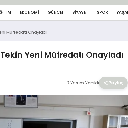
ĞİTİM
EKONOMİ
GÜNCEL
SIYASET
SPOR
YAŞA
Yeni Müfredatı Onayladı
f Tekin Yeni Müfredatı Onayladı
0 Yorum Yapıldı
Paylaş