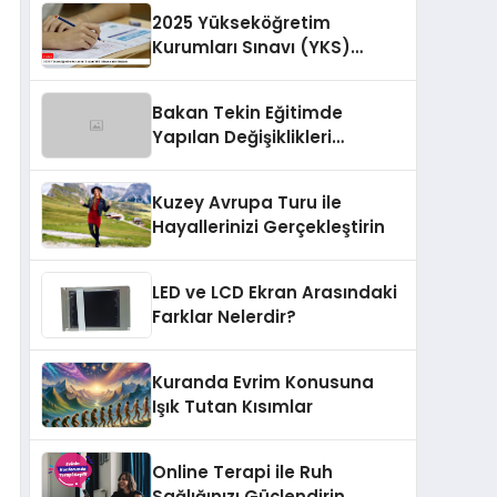
2025 Yükseköğretim
Kurumları Sınavı (YKS)
Başvuruları Başladı
Bakan Tekin Eğitimde
Yapılan Değişiklikleri
Açıkladı
Kuzey Avrupa Turu ile
Hayallerinizi Gerçekleştirin
LED ve LCD Ekran Arasındaki
Farklar Nelerdir?
Kuranda Evrim Konusuna
Işık Tutan Kısımlar
Online Terapi ile Ruh
Sağlığınızı Güçlendirin