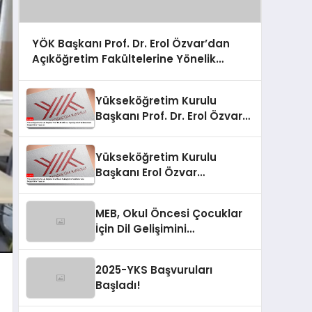
YÖK Başkanı Prof. Dr. Erol Özvar’dan
Açıköğretim Fakültelerine Yönelik
Değişiklik Açıklaması
Yükseköğretim Kurulu
Başkanı Prof. Dr. Erol Özvar
Açıköğretim Fakültelerinde
Değişiklikler Yapacak
Yükseköğretim Kurulu
Başkanı Erol Özvar
Açıköğretim Fakültelerinde
Değişiklikler Yapacak
MEB, Okul Öncesi Çocuklar
İçin Dil Gelişimini
Destekleyen Materyaller
Hazırlıyor
2025-YKS Başvuruları
Başladı!