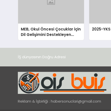
MEB, Okul Öncesi Çocuklar İçin
2025-YKS 
Dil Gelişimini Destekleyen
Materyaller Hazırlıyor
İŞ dünyasının Doğru Adresi
Reklam & İşbirliği :
habersonuclari@gmail.com