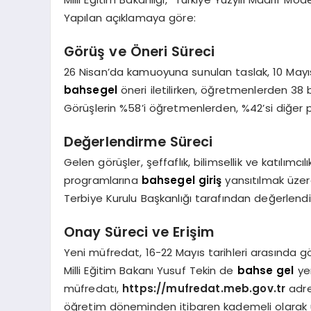
Yapılan açıklamaya göre:
Görüş ve Öneri Süreci
26 Nisan’da kamuoyuna sunulan taslak, 10 Mayıs
bahsegel
öneri iletilirken, öğretmenlerden 38 
Görüşlerin %58’i öğretmenlerden, %42’si diğer 
Değerlendirme Süreci
Gelen görüşler, şeffaflık, bilimsellik ve katılımcı
programlarına
bahsegel giriş
yansıtılmak üzere
Terbiye Kurulu Başkanlığı tarafından değerlendiri
Onay Süreci ve Erişim
Yeni müfredat, 16-22 Mayıs tarihleri arasında g
Milli Eğitim Bakanı Yusuf Tekin de
bahse gel
yen
müfredatı,
https://mufredat.meb.gov.tr
adre
öğretim döneminden itibaren kademeli olarak