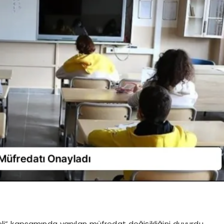
odeli” kapsamında yapılan müfredat değişikliğini duyurdu.