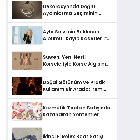
Dekorasyonda Doğru
Aydınlatma Seçiminin
Önemi
Ayla Selvi’nin Beklenen
Albümü “Kayıp Kasetler 1”
Yayınlandı!
Suwen, Yeni Nesil
Korseleriyle Korse Algısını
Değiştiriyor
Doğal Görünüm ve Pratik
Kullanım Bir Arada: İrem
Yanar’ın Yeni Ürünü
Kozmetik Toptan Satışında
Kazandıran Yöntemler
İkinci El Rolex Saat Satışı