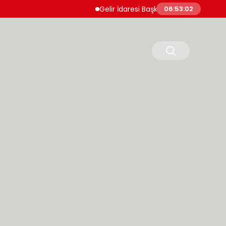
Gelir İdaresi Başkanlığı 860 Uzman Yardımcıs
06:53:03