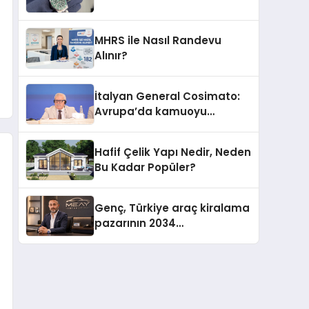
MHRS ile Nasıl Randevu
Alınır?
İtalyan General Cosimato:
Avrupa’da kamuoyu
barıştan yana
Hafif Çelik Yapı Nedir, Neden
Bu Kadar Popüler?
Genç, Türkiye araç kiralama
pazarının 2034
projeksiyonlarını
değerlendirdi