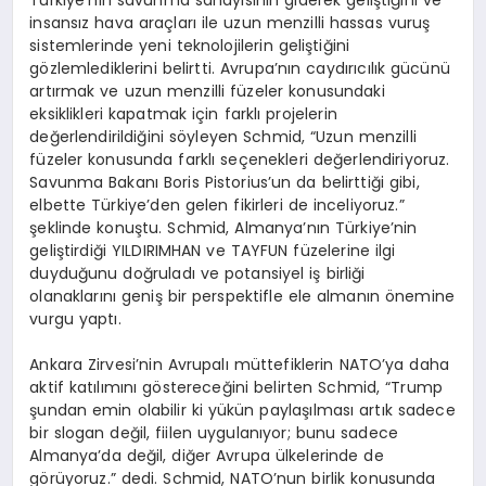
Türkiye’nin savunma sanayisinin giderek geliştiğini ve
insansız hava araçları ile uzun menzilli hassas vuruş
sistemlerinde yeni teknolojilerin geliştiğini
gözlemlediklerini belirtti. Avrupa’nın caydırıcılık gücünü
artırmak ve uzun menzilli füzeler konusundaki
eksiklikleri kapatmak için farklı projelerin
değerlendirildiğini söyleyen Schmid, “Uzun menzilli
füzeler konusunda farklı seçenekleri değerlendiriyoruz.
Savunma Bakanı Boris Pistorius’un da belirttiği gibi,
elbette Türkiye’den gelen fikirleri de inceliyoruz.”
şeklinde konuştu. Schmid, Almanya’nın Türkiye’nin
geliştirdiği YILDIRIMHAN ve TAYFUN füzelerine ilgi
duyduğunu doğruladı ve potansiyel iş birliği
olanaklarını geniş bir perspektifle ele almanın önemine
vurgu yaptı.
Ankara Zirvesi’nin Avrupalı müttefiklerin NATO’ya daha
aktif katılımını göstereceğini belirten Schmid, “Trump
şundan emin olabilir ki yükün paylaşılması artık sadece
bir slogan değil, fiilen uygulanıyor; bunu sadece
Almanya’da değil, diğer Avrupa ülkelerinde de
görüyoruz.” dedi. Schmid, NATO’nun birlik konusunda