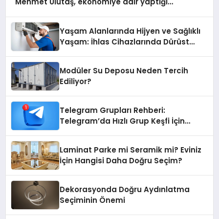
Mehmet Ulutaş, ekonomiye dair yaptığı
açıklamada şunları kaydetti:
Yaşam Alanlarında Hijyen ve Sağlıklı
Yaşam: İhlas Cihazlarında Dürüst
Teknik Destek Deneyimi
Modüler Su Deposu Neden Tercih
Ediliyor?
Telegram Grupları Rehberi:
Telegram’da Hızlı Grup Keşfi İçin
Grupbul.com
Laminat Parke mi Seramik mi? Eviniz
İçin Hangisi Daha Doğru Seçim?
Dekorasyonda Doğru Aydınlatma
Seçiminin Önemi