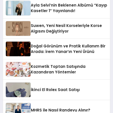
Ayla Selvi’nin Beklenen Albümü “Kayıp
Kasetler 1” Yayınlandı!
Suwen, Yeni Nesil Korseleriyle Korse
Algısını Değiştiriyor
Doğal Görünüm ve Pratik Kullanım Bir
Arada: İrem Yanar’ın Yeni Ürünü
Kozmetik Toptan Satışında
Kazandıran Yöntemler
İkinci El Rolex Saat Satışı
MHRS ile Nasıl Randevu Alınır?