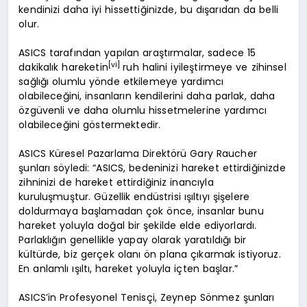
kendinizi daha iyi hissettiğinizde, bu dışarıdan da belli
olur.
ASICS tarafından yapılan araştırmalar, sadece 15
[vi]
dakikalık hareketin
ruh halini iyileştirmeye ve zihinsel
sağlığı olumlu yönde etkilemeye yardımcı
olabileceğini, insanların kendilerini daha parlak, daha
özgüvenli ve daha olumlu hissetmelerine yardımcı
olabileceğini göstermektedir.
ASICS Küresel Pazarlama Direktörü Gary Raucher
şunları söyledi: “ASICS, bedeninizi hareket ettirdiğinizde
zihninizi de hareket ettirdiğiniz inancıyla
kuruluşmuştur. Güzellik endüstrisi ışıltıyı şişelere
doldurmaya başlamadan çok önce, insanlar bunu
hareket yoluyla doğal bir şekilde elde ediyorlardı.
Parlaklığın genellikle yapay olarak yaratıldığı bir
kültürde, biz gerçek olanı ön plana çıkarmak istiyoruz.
En anlamlı ışıltı, hareket yoluyla içten başlar.”
ASICS’in Profesyonel Tenisçi, Zeynep Sönmez şunları