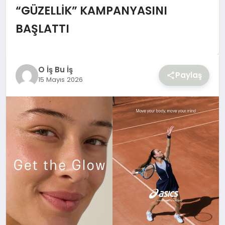
YAŞAM
“GÜZELLİK” KAMPANYASINI
BAŞLATTI
O İş Bu İş
Paylaş
15 Mayıs 2026