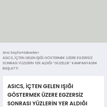
EĞİTİM
Ana Sayfa
Haberler
ASICS, İÇTEN GELEN IŞIĞI GÖSTERMEK ÜZERE EGZERSİZ
EKONOMİ
SONRASI YÜZLERİN YER ALDIĞI “GÜZELLİK” KAMPANYASINI
BAŞLATTI
GÜNCEL
ASICS, İÇTEN GELEN IŞIĞI
SIYASET
GÖSTERMEK ÜZERE EGZERSİZ
SPOR
SONRASI YÜZLERİN YER ALDIĞI