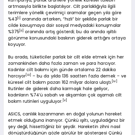
artmasıyla birlikte başlatılıyor. Cilt parlaklığıyla ilgili
terimlere yönelik çevrimiçi aramalar geçen yıla göre
[i]
%43
oranında artarken, “hızlı” bir şekilde parlak bir
cilde kavuşmaya dair sosyal medyadaki konuşmalar
[ii]
%375
oranında artış gösterdi; bu da anında ışıltılı
görünme konusundaki baskının giderek arttığını ortaya
koyuyor.
Bu arada, tüketiciler parlak bir cilt elde etmek için her
zamankinden daha fazla zaman ve para harcıyor.
Kadınlar cilt bakımı için günde ortalama 22 dakika
[iii]
harcıyor
– bu da yılda 136 saatten fazla demek – ve
[iv]
küresel cilt bakım pazarı 162 milyar dolara ulaştı.
Rutinler de giderek daha karmaşık hale geliyor,
kadınların %74’ü sabah ve akşamları çok aşamalı cilt
[v]
bakım rutinleri uyguluyor.
ASICS, canlılık kazanmanın en doğal yolunun hareket
etmek olduğuna inanıyor. Çünkü ışıltı, uyguladığınız bir
şey değil, hissettiğiniz bir şeydir. Hareketin zihni nasıl
dönüştürdüğünün gözle görülür bir göstergesi Çünkü