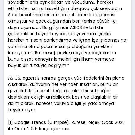
söyledi: “Tenis oynadıktan ve vücudumu hareket
ettirdikten sonra hissettiğim duyguyu çok seviyorum.
Spor hayatımın her zaman çok önemli bir parçası
olmuştur ve çocukluğumdan beri tenise büyük ilgi
duymuşumdur. Bu girişimde ASICS ile birlikte
çalışmaktan büyük heyecan duyuyorum, çünkü
hareketin insanı canlandırma ve içten içe ışıldamasına
yardımcı olma gücüne sahip olduğuna yürekten
inanıyorum. Bu mesajı paylaşmaya ve başkalarına
bunu bizzat deneyimlemeleri için ilham vermeye
büyük bir tutkuyla bağlıyım.”
ASICS, egzersiz sonrası gerçek yüz ifadelerini ön plana
çıkararak, dünyanın her yerinden insanları, bunu bir
güzellik hilesi olarak değil, olumlu zihinsel sağlığı
desteklemek için atılabilecek basit ve ulaşılabilir bir
adım olarak, hareket yoluyla o ışıltıyı yakalamaya
teşvik ediyor.
[i] Google Trends (Glimpse), küresel ölçek, Ocak 2025
ile Ocak 2026 karşılaştırması.