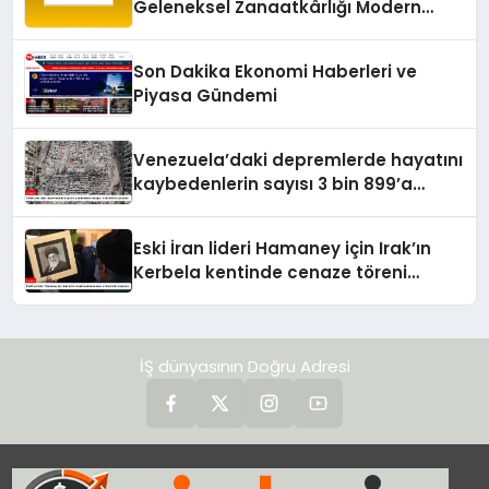
Geleneksel Zanaatkârlığı Modern
Yaşam Alanlarına Taşıyor
Son Dakika Ekonomi Haberleri ve
Piyasa Gündemi
Venezuela’daki depremlerde hayatını
kaybedenlerin sayısı 3 bin 899’a
yükseldi
Eski İran lideri Hamaney için Irak’ın
Kerbela kentinde cenaze töreni
düzenleniyor
İŞ dünyasının Doğru Adresi