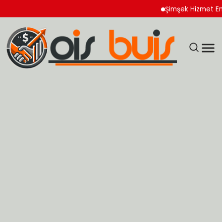
Şimşek Hizmet Enflasyon