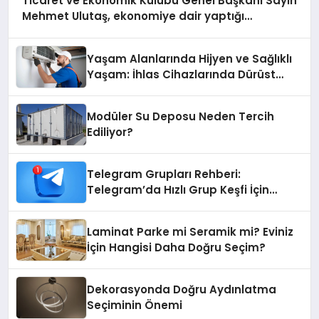
Ticaret ve Ekonomik Kulübü Genel Başkanı Sayın
Mehmet Ulutaş, ekonomiye dair yaptığı
açıklamada şunları kaydetti:
Yaşam Alanlarında Hijyen ve Sağlıklı
Yaşam: İhlas Cihazlarında Dürüst
Teknik Destek Deneyimi
Modüler Su Deposu Neden Tercih
Ediliyor?
Telegram Grupları Rehberi:
Telegram’da Hızlı Grup Keşfi İçin
Grupbul.com
Laminat Parke mi Seramik mi? Eviniz
İçin Hangisi Daha Doğru Seçim?
Dekorasyonda Doğru Aydınlatma
Seçiminin Önemi