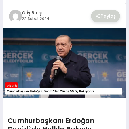
YAŞAM
O İş Bu İş
Paylaş
22 Şubat 2024
Cumhurbaşkanı Erdoğan
Denizli’de Halkla Buluştu