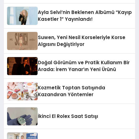
Ayla Selvi’nin Beklenen Albümü “Kayıp
Kasetler 1” Yayınlandı!
Suwen, Yeni Nesil Korseleriyle Korse
Algısını Değiştiriyor
Doğal Görünüm ve Pratik Kullanım Bir
Arada: İrem Yanar’ın Yeni Ürünü
Kozmetik Toptan Satışında
Kazandıran Yöntemler
İkinci El Rolex Saat Satışı