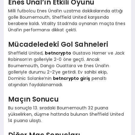
Enes Ünal’ın Etkili Oyunu
Milli futbolcu Enes Ünal’ın uzatma dakikalarında attığı
golle Bournemouth, Sheffield United karşısında
berabere kaldı. Vitality Stadı’nda oynanan maçta Enes
Ünal’ın performansı dikkat çekti.
Mücadeledeki Gol Sahneleri
Sheffield United,
betncrypto
Gustavo Hamer ve Jack
Robinson’ın golleriyle 2-0 öne geçti. Ancak
Bournemouth, Dango Ouattara ve Enes Ünal’ın
golleriyle durumu 2-2’ye getirdi. Ev sahibi ekip,
Dominic Solanke’nin
betncrypto giriş
penaltı
atışından faydalanamadı.
Maçın Sonucu
Bu sonuçla 13. sıradaki Bournemouth 32 puana
yükselirken, düşme hattında bulunan Sheffield United
14 puana ulaştı.
Diğer Maç Sonuçları