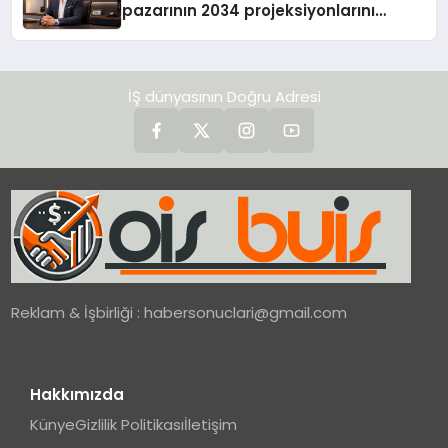
pazarının 2034 projeksiyonlarını
değerlendirdi
İŞ dünyasının Doğru Adresi
Reklam & İşbirliği :
habersonuclari@gmail.com
Hakkımızda
Künye
Gizlilik Politikası
İletişim