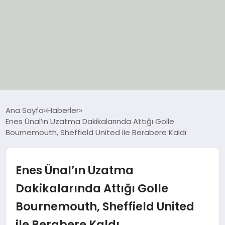
EĞİTİM
Ana Sayfa
Haberler
Enes Ünal’ın Uzatma Dakikalarında Attığı Golle
EKONOMİ
Bournemouth, Sheffield United ile Berabere Kaldı
GÜNCEL
Enes Ünal’ın Uzatma
SIYASET
Dakikalarında Attığı Golle
Bournemouth, Sheffield United
SPOR
ile Berabere Kaldı