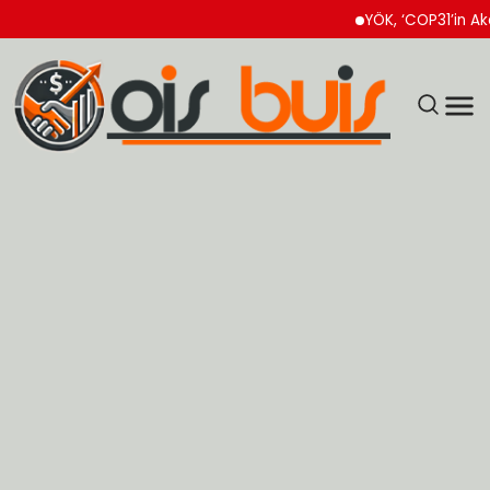
YÖK, ‘COP31’in Akademik