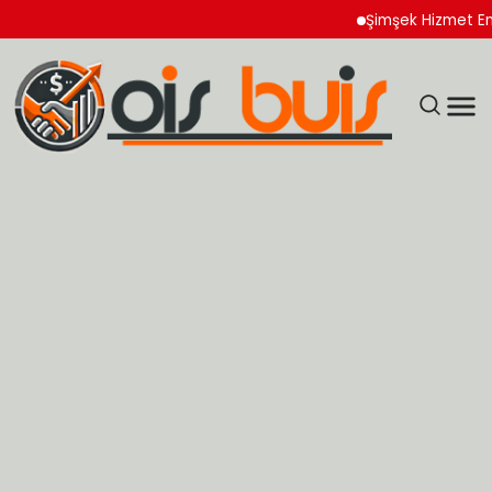
Şimşek Hizmet Enflasyon