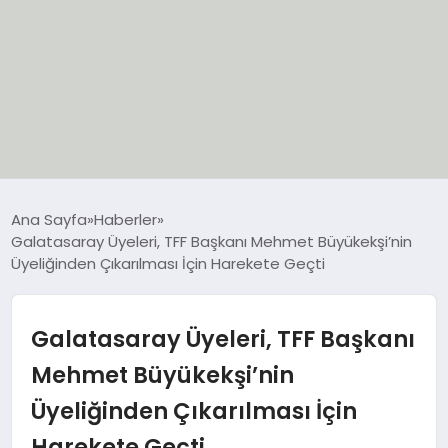
EĞİTİM
Ana Sayfa
Haberler
Galatasaray Üyeleri, TFF Başkanı Mehmet Büyükekşi’nin
EKONOMİ
Üyeliğinden Çıkarılması İçin Harekete Geçti
GÜNCEL
Galatasaray Üyeleri, TFF Başkanı
SIYASET
Mehmet Büyükekşi’nin
Üyeliğinden Çıkarılması İçin
SPOR
Harekete Geçti