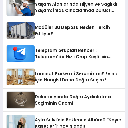
Yaşam Alanlarında Hijyen ve Sağlıklı
Yaşam: İhlas Cihazlarında Dürüst
Teknik Destek Deneyimi
Modüler Su Deposu Neden Tercih
Ediliyor?
Telegram Grupları Rehberi:
Telegram’da Hızlı Grup Keşfi İçin
Grupbul.com
Laminat Parke mi Seramik mi? Eviniz
İçin Hangisi Daha Doğru Seçim?
Dekorasyonda Doğru Aydınlatma
Seçiminin Önemi
Ayla Selvi’nin Beklenen Albümü “Kayıp
Kasetler 1” Yayınlandı!