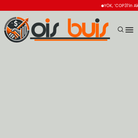
YÖK, ‘COP31’in Akademi