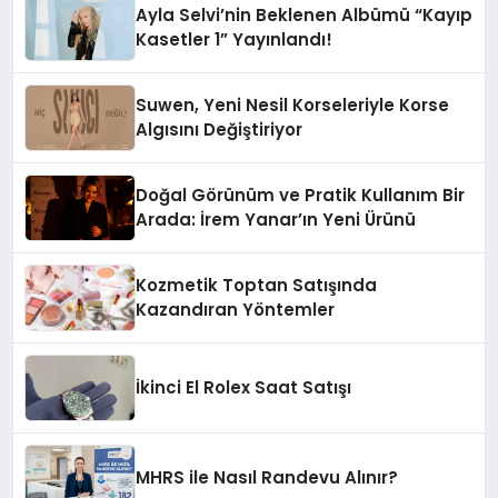
Ayla Selvi’nin Beklenen Albümü “Kayıp
Kasetler 1” Yayınlandı!
Suwen, Yeni Nesil Korseleriyle Korse
Algısını Değiştiriyor
Doğal Görünüm ve Pratik Kullanım Bir
Arada: İrem Yanar’ın Yeni Ürünü
Kozmetik Toptan Satışında
Kazandıran Yöntemler
İkinci El Rolex Saat Satışı
MHRS ile Nasıl Randevu Alınır?