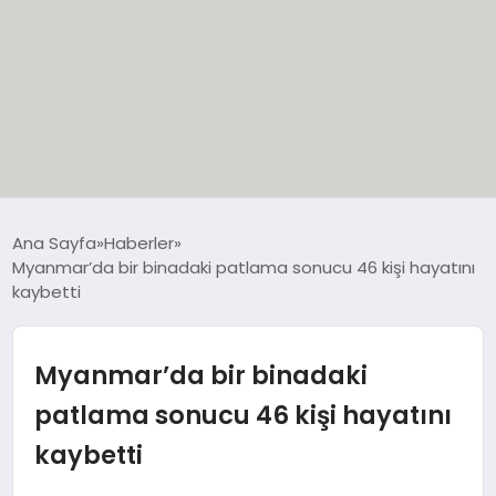
EĞİTİM
Ana Sayfa
Haberler
Myanmar’da bir binadaki patlama sonucu 46 kişi hayatını
EKONOMİ
kaybetti
GÜNCEL
Myanmar’da bir binadaki
SIYASET
patlama sonucu 46 kişi hayatını
kaybetti
SPOR