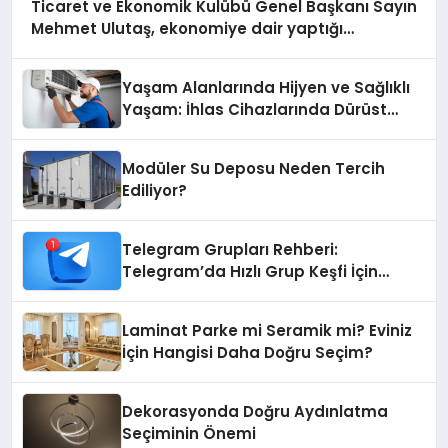
Ticaret ve Ekonomik Kulübü Genel Başkanı Sayın
Mehmet Ulutaş, ekonomiye dair yaptığı
açıklamada şunları kaydetti:
Yaşam Alanlarında Hijyen ve Sağlıklı
Yaşam: İhlas Cihazlarında Dürüst
Teknik Destek Deneyimi
Modüler Su Deposu Neden Tercih
Ediliyor?
Telegram Grupları Rehberi:
Telegram’da Hızlı Grup Keşfi İçin
Grupbul.com
Laminat Parke mi Seramik mi? Eviniz
İçin Hangisi Daha Doğru Seçim?
Dekorasyonda Doğru Aydınlatma
Seçiminin Önemi