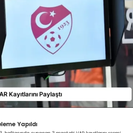
eleme Yapıldı
33. haftasında oynanan 3 maçtaki VAR kayıtlarını resmi