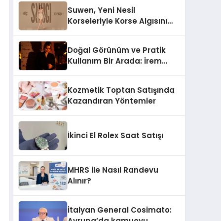
Suwen, Yeni Nesil
Korseleriyle Korse Algısını
Değiştiriyor
Doğal Görünüm ve Pratik
Kullanım Bir Arada: İrem
Yanar’ın Yeni Ürünü
Kozmetik Toptan Satışında
Kazandıran Yöntemler
İkinci El Rolex Saat Satışı
MHRS ile Nasıl Randevu
Alınır?
İtalyan General Cosimato:
Avrupa’da kamuoyu