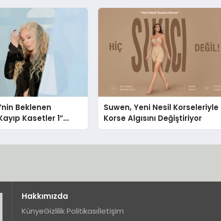
i’nin Beklenen
Suwen, Yeni Nesil Korseleriyle
ayıp Kasetler 1”
Korse Algısını Değiştiriyor
ı!
Hakkımızda
Künye
Gizlilik Politikası
İletişim