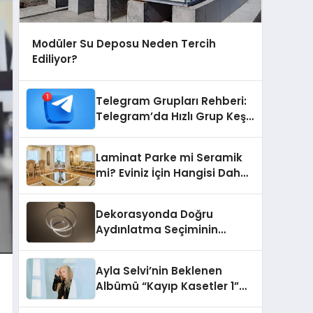
Modüler Su Deposu Neden Tercih
Ediliyor?
Telegram Grupları Rehberi:
Telegram’da Hızlı Grup Keşfi
İçin Grupbul.com
Laminat Parke mi Seramik
mi? Eviniz İçin Hangisi Daha
Doğru Seçim?
Dekorasyonda Doğru
Aydınlatma Seçiminin
Önemi
Ayla Selvi’nin Beklenen
Albümü “Kayıp Kasetler 1”
Yayınlandı!