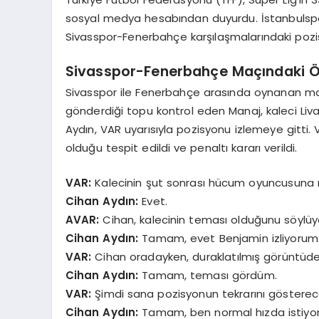
sosyal medya hesabından duyurdu. İstanbulsp
Sivasspor-Fenerbahçe karşılaşmalarındaki pozisy
Sivasspor-Fenerbahçe Maçındaki Ö
Sivasspor ile Fenerbahçe arasında oynanan maç
gönderdiği topu kontrol eden Manaj, kaleci Li
Aydın, VAR uyarısıyla pozisyonu izlemeye gitt
olduğu tespit edildi ve penaltı kararı verildi.
VAR:
Kalecinin şut sonrası hücum oyuncusuna 
Cihan Aydın:
Evet.
AVAR:
Cihan, kalecinin teması olduğunu söylüy
Cihan Aydın:
Tamam, evet Benjamin izliyorum
VAR:
Cihan oradayken, duraklatılmış görüntüd
Cihan Aydın:
Tamam, teması gördüm.
VAR:
Şimdi sana pozisyonun tekrarını gösterec
Cihan Aydın:
Tamam, ben normal hızda istiyo