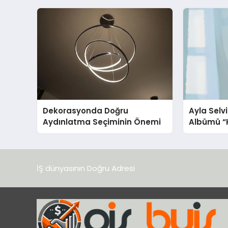
Dekorasyonda Doğru
Ayla Selv
Aydınlatma Seçiminin Önemi
Albümü “K
Yayınland
İŞ dünyasının Doğru Adresi