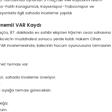
or-Fatih Karagümrük, Kayserispor-Trabzonspor ve
onlarla ilgili sahada inceleme yapıldı.
nemli VAR Kaydı
ta, 87. dakikada ev sahibi ekipten N’jie’nin ceza sahasına
vakovic’in müdahalesi sonucu yerde kaldı. Hakem Cihan
i. VAR incelemesinde, kalecinin hücum oyuncusuna temasının
net teması var.
or, sahada inceleme öneriyor.
.
e ayağa teması göreceksin.
eğiz.
rum.