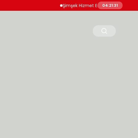
Şimşek Hizmet Enflasyonunda Katılığın Azaldı
04:21:32