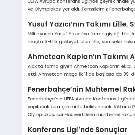
UEFA Avrupa Konferans Ligi’nde çeyrek finale yü
ve Olympiakos yer aldı. Temsilcimiz Fenerbahçe’
Yusuf Yazıcı’nın Takımı Lille,
Milli oyuncu Yusuf Yazıcı’nın forma giydiği Lille, 
maçta 3-0’lık galibiyet alan Lille, son sekiz tak
Ahmetcan Kaplan’ın Takımı Aja
Ajax’ta forma giyen Ahmetcan Kaplan’ın ekibi,
etti. Ahmetcan maça ilk 11’de başlasa da 39. 
Fenerbahçe’nin Muhtemel Raki
Fenerbahçe’nin UEFA Avrupa Konferans Ligi’ndeki
yapılacak kura çekimi ile belirlenecek. Viktoria P
Olympiakos, sarı-lacivertlilerin muhtemel rakiple
Konferans Ligi’nde Sonuçlar