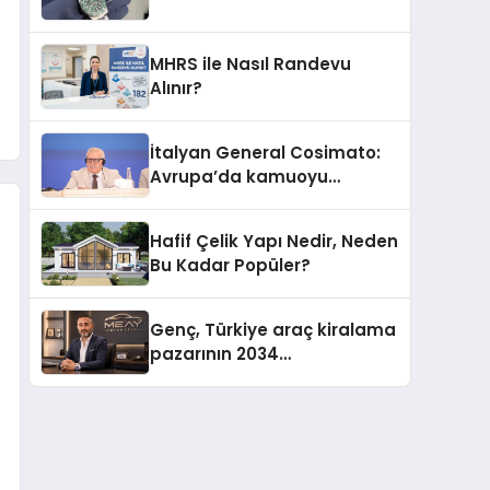
MHRS ile Nasıl Randevu
Alınır?
İtalyan General Cosimato:
Avrupa’da kamuoyu
barıştan yana
Hafif Çelik Yapı Nedir, Neden
Bu Kadar Popüler?
Genç, Türkiye araç kiralama
pazarının 2034
projeksiyonlarını
değerlendirdi