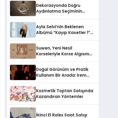
Dekorasyonda Doğru
Aydınlatma Seçiminin
Önemi
Ayla Selvi’nin Beklenen
Albümü “Kayıp Kasetler 1”
Yayınlandı!
Suwen, Yeni Nesil
Korseleriyle Korse Algısını
Değiştiriyor
Doğal Görünüm ve Pratik
Kullanım Bir Arada: İrem
Yanar’ın Yeni Ürünü
Kozmetik Toptan Satışında
Kazandıran Yöntemler
İkinci El Rolex Saat Satışı