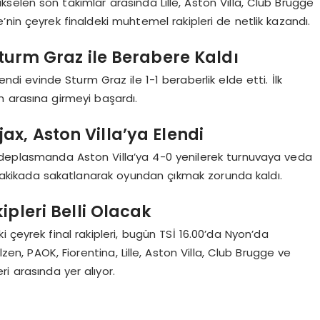
kselen son takımlar arasında Lille, Aston Villa, Club Brugge
nin çeyrek finaldeki muhtemel rakipleri de netlik kazandı.
 Sturm Graz ile Berabere Kaldı
kendi evinde Sturm Graz ile 1-1 beraberlik elde etti. İlk
ım arasına girmeyi başardı.
x, Aston Villa’ya Elendi
 deplasmanda Aston Villa’ya 4-0 yenilerek turnuvaya veda
dakikada sakatlanarak oyundan çıkmak zorunda kaldı.
pleri Belli Olacak
 çeyrek final rakipleri, bugün TSİ 16.00’da Nyon’da
lzen, PAOK, Fiorentina, Lille, Aston Villa, Club Brugge ve
ri arasında yer alıyor.