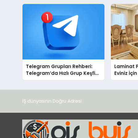
açıklamada şunları kaydetti:
Destek D
Telegram Grupları Rehberi:
Laminat 
Telegram’da Hızlı Grup Keşfi
Eviniz İç
İçin Grupbul.com
Seçim?
İŞ dünyasının Doğru Adresi