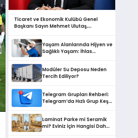
Ticaret ve Ekonomik Kulübü Genel
Başkanı Sayın Mehmet Ulutaş,
ekonomiye dair yaptığı açıklamada
şunları kaydetti:
Yaşam Alanlarında Hijyen ve
Sağlıklı Yaşam: İhlas
Cihazlarında Dürüst Teknik
Destek Deneyimi
Modüler Su Deposu Neden
Tercih Ediliyor?
Telegram Grupları Rehberi:
Telegram’da Hızlı Grup Keşfi
İçin Grupbul.com
Laminat Parke mi Seramik
mi? Eviniz İçin Hangisi Daha
Doğru Seçim?