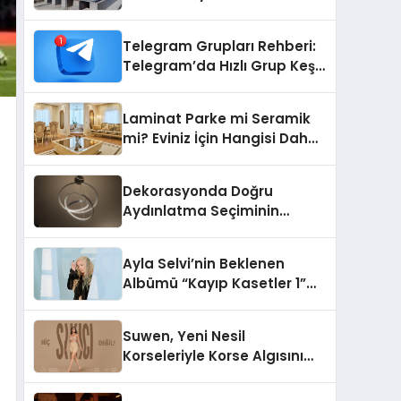
Telegram Grupları Rehberi:
Telegram’da Hızlı Grup Keşfi
İçin Grupbul.com
Laminat Parke mi Seramik
mi? Eviniz İçin Hangisi Daha
Doğru Seçim?
Dekorasyonda Doğru
Aydınlatma Seçiminin
Önemi
Ayla Selvi’nin Beklenen
Albümü “Kayıp Kasetler 1”
Yayınlandı!
Suwen, Yeni Nesil
Korseleriyle Korse Algısını
Değiştiriyor