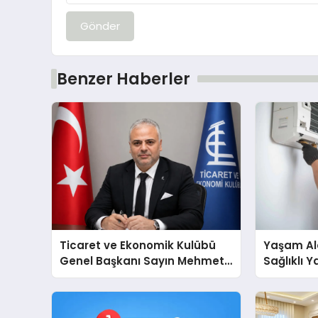
Gönder
Benzer Haberler
Ticaret ve Ekonomik Kulübü
Yaşam Ala
Genel Başkanı Sayın Mehmet
Sağlıklı 
Ulutaş, ekonomiye dair yaptığı
Cihazları
açıklamada şunları kaydetti:
Destek D