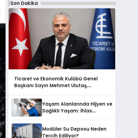
Son Dakika
Ticaret ve Ekonomik Kulübü Genel
Başkanı Sayın Mehmet Ulutaş,
ekonomiye dair yaptığı açıklamada
şunları kaydetti:
Yaşam Alanlarında Hijyen ve
Sağlıklı Yaşam: İhlas
Cihazlarında Dürüst Teknik
Destek Deneyimi
Modüler Su Deposu Neden
Tercih Ediliyor?