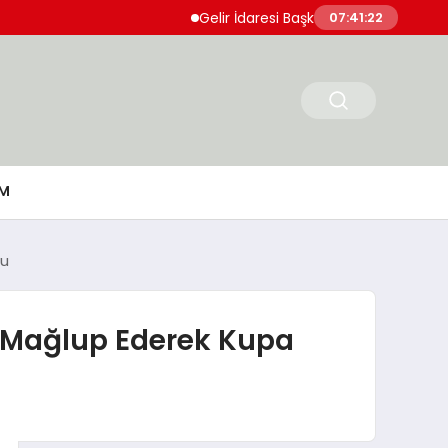
Gelir İdaresi Başkanlığı 860 Uzman Yardımc
07:41:23
M
du
-2 Mağlup Ederek Kupa