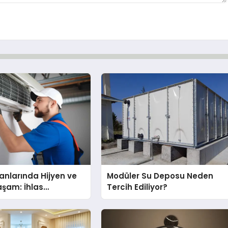
nlarında Hijyen ve
Modüler Su Deposu Neden
Yaşam: İhlas
Tercih Ediliyor?
nda Dürüst Teknik
eneyimi