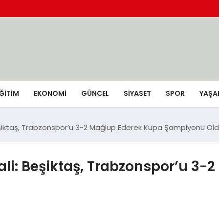
ĞİTİM
EKONOMİ
GÜNCEL
SIYASET
SPOR
YAŞA
 Beşiktaş, Trabzonspor’u 3-2 Mağlup Ederek Kupa Şampiyonu Ol
nali: Beşiktaş, Trabzonspor’u 3