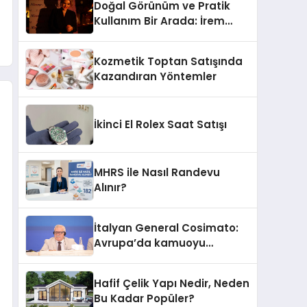
Doğal Görünüm ve Pratik
Kullanım Bir Arada: İrem
Yanar’ın Yeni Ürünü
Kozmetik Toptan Satışında
Kazandıran Yöntemler
İkinci El Rolex Saat Satışı
MHRS ile Nasıl Randevu
Alınır?
İtalyan General Cosimato:
Avrupa’da kamuoyu
barıştan yana
Hafif Çelik Yapı Nedir, Neden
Bu Kadar Popüler?