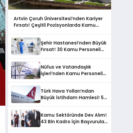
Artvin Çoruh Üniversitesi’nden Kariyer
Fırsatı! Çeşitli Pozisyonlarda Kamu
Personeli Alımı
Şehir Hastanesi’nden Büyük
Fırsat! 30 Kamu Personeli
Alımı için Son Çağrı!
Nüfus ve Vatandaşlık
İşleri’nden Kamu Personeli
Alımı! KPSS’siz
Türk Hava Yolları’ndan
Büyük İstihdam Hamlesi! 5
Bin Yeni Personel Alınacak!
Kamu Sektöründe Dev Alım!
43 Bin Kadro İçin Başvurular
Açık!