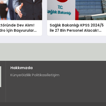
töründe Dev Alım!
Sağlık Bakanlığı KPSS 2024/5
dro İçin Başvurular
İle 27 Bin Personel Alacak!
Kadro Dağılımı ve Başvuru
Detayları Açıklandı
Hakkımızda
Künye
Gizlilik Politikası
İletişim