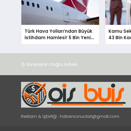
Türk Hava Yolları’ndan Büyük
Kamu Sek
İstihdam Hamlesi! 5 Bin Yeni
43 Bin Ka
Personel Alınacak!
Açık!
İŞ dünyasının Doğru Adresi
Reklam & İşbirliği :
habersonuclari@gmail.com