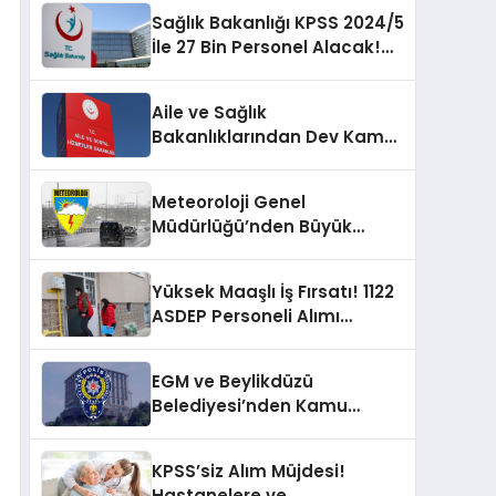
Sağlık Bakanlığı KPSS 2024/5
İle 27 Bin Personel Alacak!
Kadro Dağılımı ve Başvuru
Detayları Açıklandı
Aile ve Sağlık
Bakanlıklarından Dev Kamu
Personeli Alımı! Toplam 35
Bin Yeni Pozisyon!
Meteoroloji Genel
Müdürlüğü’nden Büyük
Fırsat: 40 Yeni Kamu
Personeli Alınacak!
Yüksek Maaşlı İş Fırsatı! 1122
ASDEP Personeli Alımı
Yapılıyor
EGM ve Beylikdüzü
Belediyesi’nden Kamu
Personeli Alımı Fırsatı:
Başvurular Sürüyor!
KPSS’siz Alım Müjdesi!
Hastanelere ve