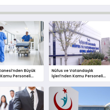
stanesi’nden Büyük
Nüfus ve Vatandaşlık
0 Kamu Personeli
İşleri’nden Kamu Personeli
 Son Çağrı!
Alımı! KPSS’siz