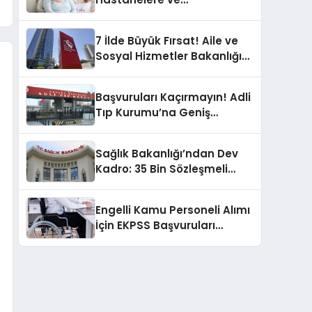
Huzurevlerine Yeni Personel
Alınacak
7 İlde Büyük Fırsat! Aile ve
Sosyal Hizmetler Bakanlığı
Personel Alacak
Başvuruları Kaçırmayın! Adli
Tıp Kurumu’na Geniş
Kapsamlı Personel Alımı
Yapılacak
Sağlık Bakanlığı’ndan Dev
Kadro: 35 Bin Sözleşmeli
Personel Alımı Yakında
Başlıyor!
Engelli Kamu Personeli Alımı
İçin EKPSS Başvuruları
Başladı!