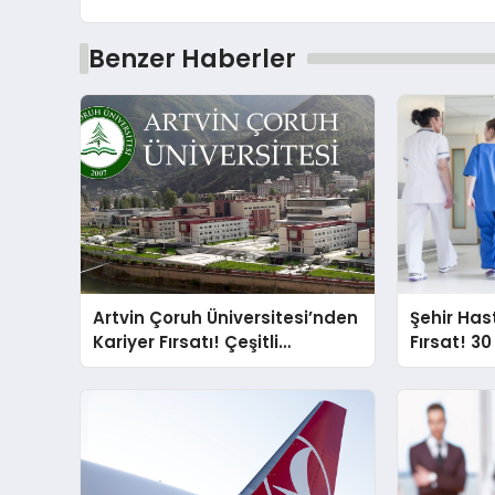
Benzer Haberler
Artvin Çoruh Üniversitesi’nden
Şehir Ha
Kariyer Fırsatı! Çeşitli
Fırsat! 3
Pozisyonlarda Kamu Personeli
Alımı için
Alımı