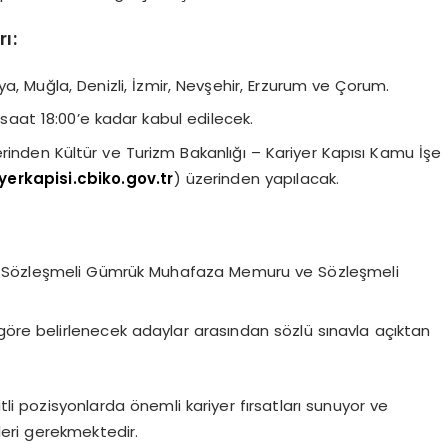
ı:
a, Muğla, Denizli, İzmir, Nevşehir, Erzurum ve Çorum.
aat 18:00’e kadar kabul edilecek.
inden Kültür ve Turizm Bakanlığı – Kariyer Kapısı Kamu İşe
yerkapisi.cbiko.gov.tr
) üzerinden yapılacak.
, Sözleşmeli Gümrük Muhafaza Memuru ve Sözleşmeli
re belirlenecek adaylar arasından sözlü sınavla açıktan
itli pozisyonlarda önemli kariyer fırsatları sunuyor ve
leri gerekmektedir.