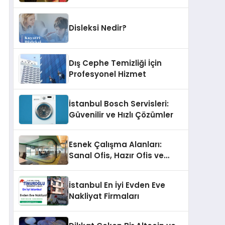
Hakkında Çarpışan
Yorumlar: Boyu Mu,
Performansı mı
Disleksi Nedir?
Konuşulmalı?
Dış Cephe Temizliği İçin
Profesyonel Hizmet
İstanbul Bosch Servisleri:
Güvenilir ve Hızlı Çözümler
Esnek Çalışma Alanları:
Sanal Ofis, Hazır Ofis ve
Coworking Çözümleri
İstanbul En İyi Evden Eve
Nakliyat Firmaları