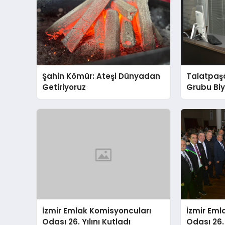
Şahin Kömür: Ateşi Dünyadan
Talatpaş
Getiriyoruz
Grubu Bi
Dr. Ahme
İzmir Emlak Komisyoncuları
İzmir Eml
Odası 26. Yılını Kutladı
Odası 26. 