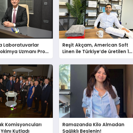
a Laboratuvarlar
Reşit Akçam, American Soft
yokimya Uzmanı Prof.
Linen ile Türkiye’de üretilen 10
t Var
milyon havluyu her yıl
Amerikalı tüketicilerle
buluşturuyor
ak Komisyoncuları
Ramazanda Kilo Almadan
Yılını Kutladı
Sağlıklı Beslenin!