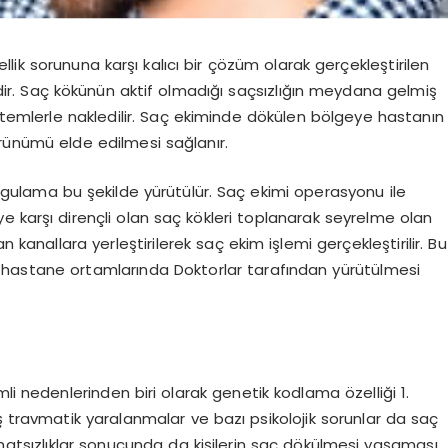
ik sorununa karşı kalıcı bir çözüm olarak gerçekleştirilen
. Saç kökünün aktif olmadığı saçsızlığın meydana gelmiş
öntemlerle nakledilir. Saç ekiminde dökülen bölgeye hastanın
örünümü elde edilmesi sağlanır.
gulama bu şekilde yürütülür. Saç ekimi operasyonu ile
e karşı dirençli olan saç kökleri toplanarak seyrelme olan
anallara yerleştirilerek saç ekim işlemi gerçekleştirilir. Bu
 hastane ortamlarında Doktorlar tarafından yürütülmesi
nedenlerinden biri olarak genetik kodlama özelliği 1.
ş travmatik yaralanmalar ve bazı psikolojik sorunlar da saç
ahatsızlıklar sonucunda da kişilerin saç dökülmesi yaşaması