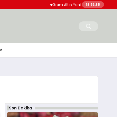
Gram Altın Yeni Haftaya Yükselişle Başladı
18:53:36
M
Son Dakika