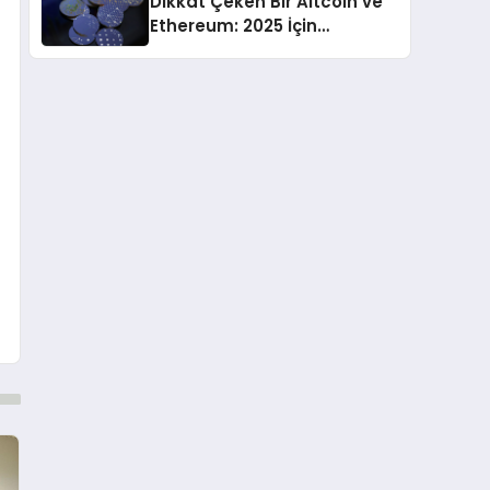
Dikkat Çeken Bir Altcoin ve
Ethereum: 2025 İçin
Öngörüler