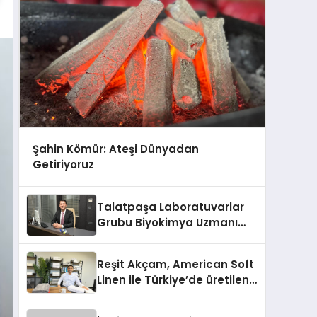
Şahin Kömür: Ateşi Dünyadan
Getiriyoruz
Talatpaşa Laboratuvarlar
Grubu Biyokimya Uzmanı
Prof. Dr. Ahmet Var
Reşit Akçam, American Soft
Linen ile Türkiye’de üretilen
10 milyon havluyu her yıl
Amerikalı tüketicilerle