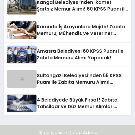
Kangal Belediyesi’nden İkamet
Şartsız Memur Alımı! 60 KPSS Puanı ile
Büyük Fırsat
Kamuda İş Arayanlara Müjde! Zabıta
Memuru, Mühendis ve Veteriner
Hekimi Alımı Yapılacak
Amasra Belediyesi 60 KPSS Puanı ile
Zabıta Memuru Alımı Yapacak!
Sultangazi Belediyesi’nden 55 KPSS
Puanı ile Zabıta Memuru Alımı!
Başvuru Detayları 2024
4 Belediyede Büyük Fırsat! Zabıta,
Tahsildar ve Düz Memur Alımları
Başlıyor!
İŞ dünyasının Doğru Adresi