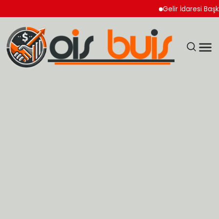
Gelir İdaresi Başkanl