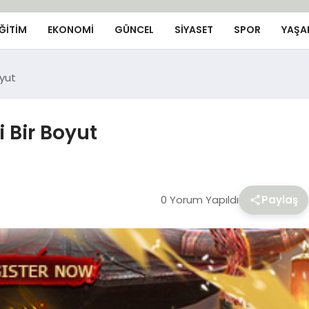
ĞİTİM
EKONOMİ
GÜNCEL
SIYASET
SPOR
YAŞA
oyut
 Bir Boyut
0 Yorum Yapıldı
Paylaş