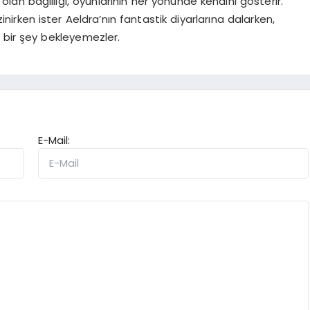
ğe olan bağlılığı, oyunlarının her yönünde kendini gösterir.
nirken ister Aeldra’nın fantastik diyarlarına dalarken,
ir şey bekleyemezler.
E-Mail: