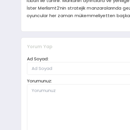
itibarı ile tanınır. Markanın ayrıntılara ve yenili
İster Merlismt2’nin stratejik manzaralarında gezi
oyuncular her zaman mükemmeliyetten başka b
Yorum Yap
Ad Soyad:
Yorumunuz: