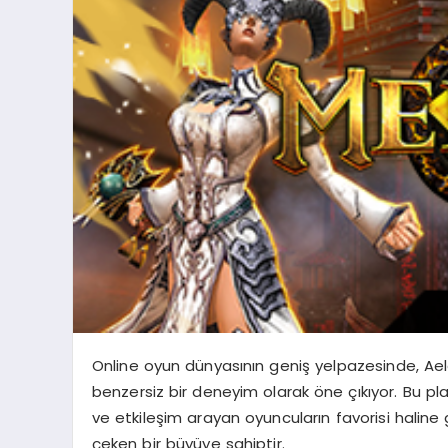
Online oyun dünyasının geniş yelpazesinde, Ael
benzersiz bir deneyim olarak öne çıkıyor. Bu plat
ve etkileşim arayan oyuncuların favorisi haline 
çeken bir büyüye sahiptir.