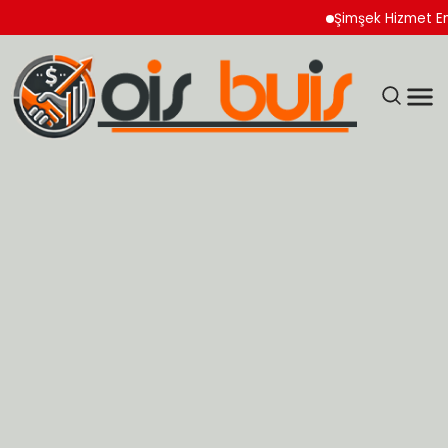
Şimşek Hizmet Enflasyon