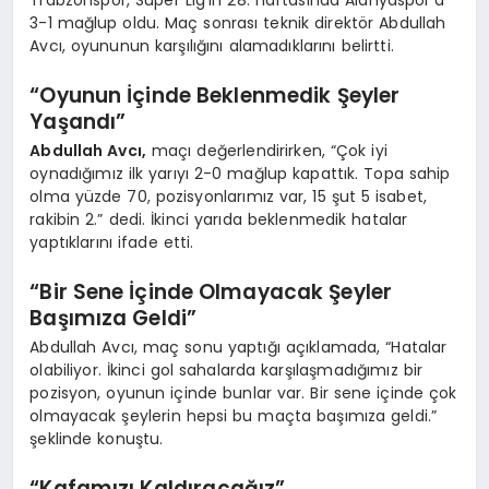
Trabzonspor, Süper Lig’in 28. haftasında Alanyaspor’a
3-1 mağlup oldu. Maç sonrası teknik direktör Abdullah
Avcı, oyununun karşılığını alamadıklarını belirtti.
“Oyunun İçinde Beklenmedik Şeyler
Yaşandı”
Abdullah Avcı,
maçı değerlendirirken, “Çok iyi
oynadığımız ilk yarıyı 2-0 mağlup kapattık. Topa sahip
olma yüzde 70, pozisyonlarımız var, 15 şut 5 isabet,
rakibin 2.” dedi. İkinci yarıda beklenmedik hatalar
yaptıklarını ifade etti.
“Bir Sene İçinde Olmayacak Şeyler
Başımıza Geldi”
Abdullah Avcı, maç sonu yaptığı açıklamada, “Hatalar
olabiliyor. İkinci gol sahalarda karşılaşmadığımız bir
pozisyon, oyunun içinde bunlar var. Bir sene içinde çok
olmayacak şeylerin hepsi bu maçta başımıza geldi.”
şeklinde konuştu.
“Kafamızı Kaldıracağız”