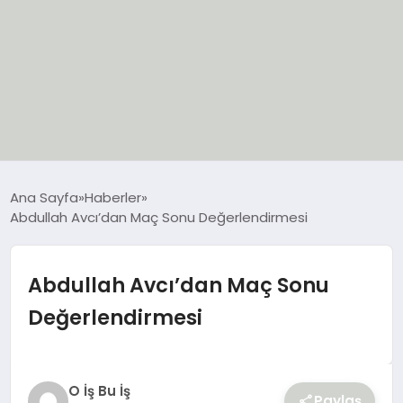
EĞİTİM
Ana Sayfa
Haberler
Abdullah Avcı’dan Maç Sonu Değerlendirmesi
EKONOMİ
GÜNCEL
Abdullah Avcı’dan Maç Sonu
Değerlendirmesi
SIYASET
SPOR
O İş Bu İş
Paylaş