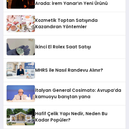
Arada: İrem Yanar’ın Yeni Ürünü
Kozmetik Toptan Satışında
Kazandıran Yöntemler
İkinci El Rolex Saat Satışı
MHRS ile Nasıl Randevu Alınır?
İtalyan General Cosimato: Avrupa’da
kamuoyu barıştan yana
Hafif Çelik Yapı Nedir, Neden Bu
Kadar Popüler?