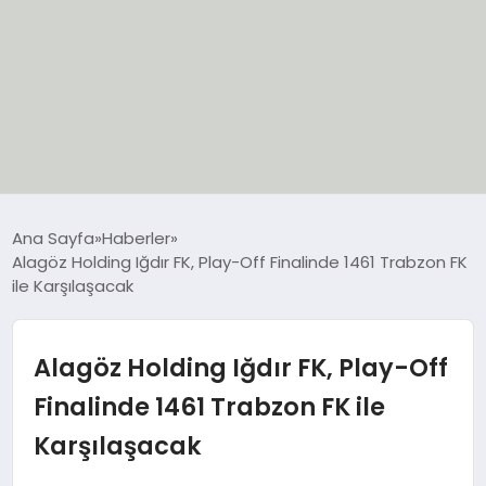
EĞİTİM
Ana Sayfa
Haberler
Alagöz Holding Iğdır FK, Play-Off Finalinde 1461 Trabzon FK
EKONOMİ
ile Karşılaşacak
GÜNCEL
Alagöz Holding Iğdır FK, Play-Off
SIYASET
Finalinde 1461 Trabzon FK ile
Karşılaşacak
SPOR