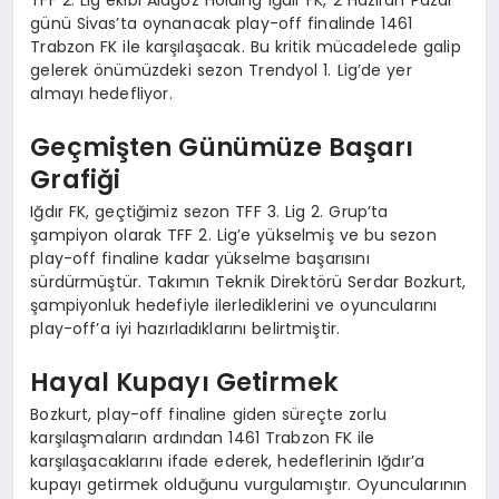
TFF 2. Lig ekibi Alagöz Holding Iğdır FK, 2 Haziran Pazar
günü Sivas’ta oynanacak play-off finalinde 1461
Trabzon FK ile karşılaşacak. Bu kritik mücadelede galip
gelerek önümüzdeki sezon Trendyol 1. Lig’de yer
almayı hedefliyor.
Geçmişten Günümüze Başarı
Grafiği
Iğdır FK, geçtiğimiz sezon TFF 3. Lig 2. Grup’ta
şampiyon olarak TFF 2. Lig’e yükselmiş ve bu sezon
play-off finaline kadar yükselme başarısını
sürdürmüştür. Takımın Teknik Direktörü Serdar Bozkurt,
şampiyonluk hedefiyle ilerlediklerini ve oyuncularını
play-off’a iyi hazırladıklarını belirtmiştir.
Hayal Kupayı Getirmek
Bozkurt, play-off finaline giden süreçte zorlu
karşılaşmaların ardından 1461 Trabzon FK ile
karşılaşacaklarını ifade ederek, hedeflerinin Iğdır’a
kupayı getirmek olduğunu vurgulamıştır. Oyuncularının