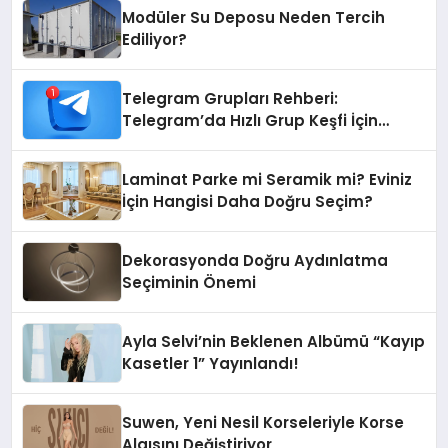
Modüler Su Deposu Neden Tercih
Ediliyor?
Telegram Grupları Rehberi:
Telegram’da Hızlı Grup Keşfi İçin
Grupbul.com
Laminat Parke mi Seramik mi? Eviniz
İçin Hangisi Daha Doğru Seçim?
Dekorasyonda Doğru Aydınlatma
Seçiminin Önemi
Ayla Selvi’nin Beklenen Albümü “Kayıp
Kasetler 1” Yayınlandı!
Suwen, Yeni Nesil Korseleriyle Korse
Algısını Değiştiriyor