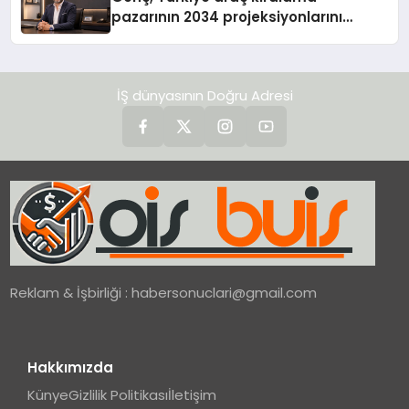
pazarının 2034 projeksiyonlarını
değerlendirdi
İŞ dünyasının Doğru Adresi
Reklam & İşbirliği :
habersonuclari@gmail.com
Hakkımızda
Künye
Gizlilik Politikası
İletişim