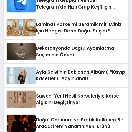
Telegram Grupları Rehberi:
Telegram’da Hızlı Grup Keşfi İçin
Grupbul.com
Laminat Parke mi Seramik mi? Eviniz
İçin Hangisi Daha Doğru Seçim?
Dekorasyonda Doğru Aydınlatma
Seçiminin Önemi
Ayla Selvi’nin Beklenen Albümü “Kayıp
Kasetler 1” Yayınlandı!
Suwen, Yeni Nesil Korseleriyle Korse
Algısını Değiştiriyor
Doğal Görünüm ve Pratik Kullanım Bir
Arada: İrem Yanar’ın Yeni Ürünü