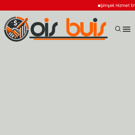
Şimşek Hizmet Enflasyon