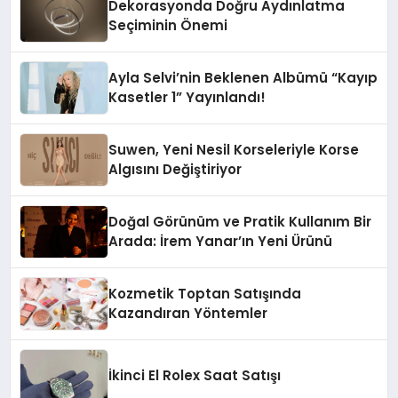
Dekorasyonda Doğru Aydınlatma
Seçiminin Önemi
Ayla Selvi’nin Beklenen Albümü “Kayıp
Kasetler 1” Yayınlandı!
Suwen, Yeni Nesil Korseleriyle Korse
Algısını Değiştiriyor
Doğal Görünüm ve Pratik Kullanım Bir
Arada: İrem Yanar’ın Yeni Ürünü
Kozmetik Toptan Satışında
Kazandıran Yöntemler
İkinci El Rolex Saat Satışı