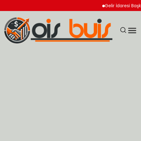
Gelir İdaresi Başkanlı