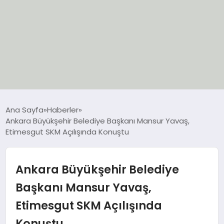
EĞİTİM
Ana Sayfa
Haberler
Ankara Büyükşehir Belediye Başkanı Mansur Yavaş,
EKONOMİ
Etimesgut SKM Açılışında Konuştu
GÜNCEL
Ankara Büyükşehir Belediye
SIYASET
Başkanı Mansur Yavaş,
Etimesgut SKM Açılışında
SPOR
Konuştu