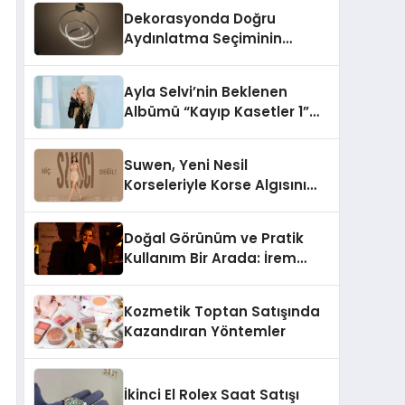
Dekorasyonda Doğru
Aydınlatma Seçiminin
Önemi
Ayla Selvi’nin Beklenen
Albümü “Kayıp Kasetler 1”
Yayınlandı!
Suwen, Yeni Nesil
Korseleriyle Korse Algısını
Değiştiriyor
Doğal Görünüm ve Pratik
Kullanım Bir Arada: İrem
Yanar’ın Yeni Ürünü
Kozmetik Toptan Satışında
Kazandıran Yöntemler
İkinci El Rolex Saat Satışı