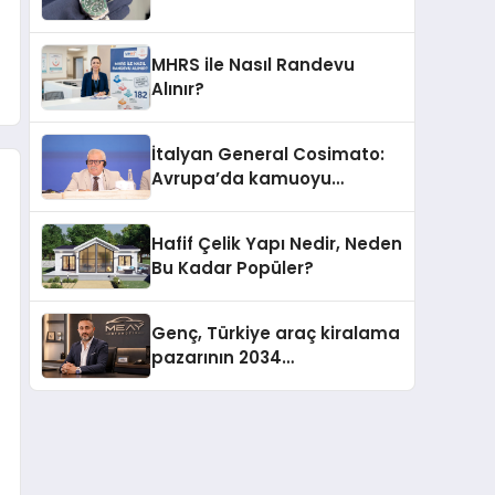
MHRS ile Nasıl Randevu
Alınır?
İtalyan General Cosimato:
Avrupa’da kamuoyu
barıştan yana
Hafif Çelik Yapı Nedir, Neden
Bu Kadar Popüler?
Genç, Türkiye araç kiralama
pazarının 2034
projeksiyonlarını
değerlendirdi