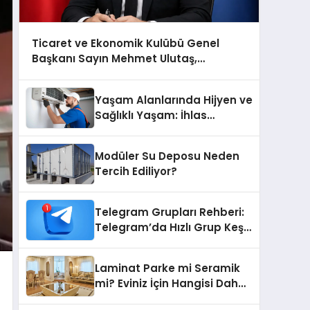
Ticaret ve Ekonomik Kulübü Genel
Başkanı Sayın Mehmet Ulutaş,
ekonomiye dair yaptığı açıklamada
şunları kaydetti:
Yaşam Alanlarında Hijyen ve
Sağlıklı Yaşam: İhlas
Cihazlarında Dürüst Teknik
Destek Deneyimi
Modüler Su Deposu Neden
Tercih Ediliyor?
Telegram Grupları Rehberi:
Telegram’da Hızlı Grup Keşfi
İçin Grupbul.com
Laminat Parke mi Seramik
mi? Eviniz İçin Hangisi Daha
Doğru Seçim?