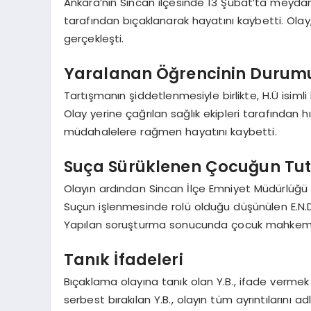
Ankara’nın Sincan ilçesinde 13 Şubat’ta meydana
tarafından bıçaklanarak hayatını kaybetti. Olay
gerçekleşti.
Yaralanan Öğrencinin Durum
Tartışmanın şiddetlenmesiyle birlikte, H.Ü isimli
Olay yerine çağrılan sağlık ekipleri tarafından 
müdahalelere rağmen hayatını kaybetti.
Suça Sürüklenen Çocuğun Tu
Olayın ardından Sincan İlçe Emniyet Müdürlüğü ek
Suçun işlenmesinde rolü olduğu düşünülen E.N.D.
Yapılan soruşturma sonucunda çocuk mahkemesi 
Tanık İfadeleri
Bıçaklama olayına tanık olan Y.B., ifade vermek 
serbest bırakılan Y.B., olayın tüm ayrıntılarını a