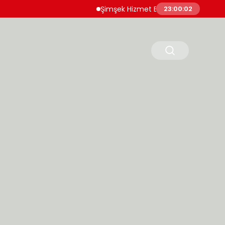
Şimşek Hizmet Enflasyonunda Katılığın Azaldı
23:00:03