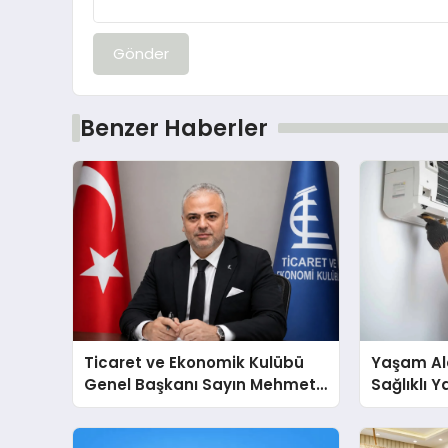
Gönder
Benzer Haberler
Ticaret ve Ekonomik Kulübü
Yaşam Ala
Genel Başkanı Sayın Mehmet
Sağlıklı 
Ulutaş, ekonomiye dair yaptığı
Cihazları
açıklamada şunları kaydetti:
Destek D