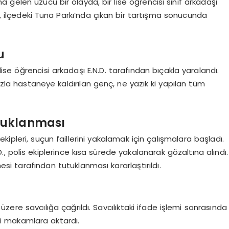
 gelen üzücü bir olayda, bir lise öğrencisi sınıf arkadaşı
, ilçedeki Tuna Parkı’nda çıkan bir tartışma sonucunda
u
 lise öğrencisi arkadaşı E.N.D. tarafından bıçakla yaralandı.
hızla hastaneye kaldırılan genç, ne yazık ki yapılan tüm
tuklanması
ipleri, suçun faillerini yakalamak için çalışmalara başladı.
, polis ekiplerince kısa sürede yakalanarak gözaltına alındı.
tarafından tutuklanması kararlaştırıldı.
üzere savcılığa çağrıldı. Savcılıktaki ifade işlemi sonrasında
dli makamlara aktardı.