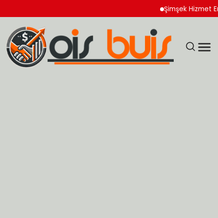
Şimşek Hizmet Enflasyo