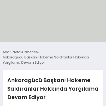
EĞİTİM
Ana Sayfa
Haberler
Ankaragücü Başkanı Hakeme Saldıranlar Hakkında
EKONOMİ
Yargılama Devam Ediyor
GÜNCEL
Ankaragücü Başkanı Hakeme
SIYASET
Saldıranlar Hakkında Yargılama
Devam Ediyor
SPOR