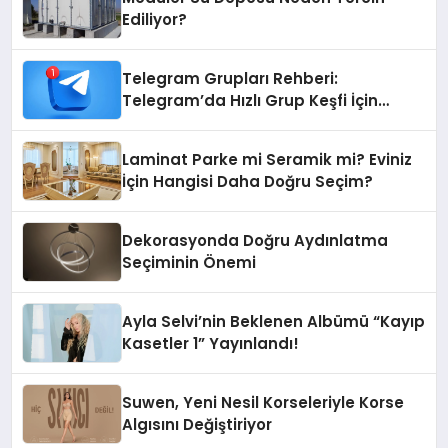
Ediliyor?
Telegram Grupları Rehberi:
Telegram’da Hızlı Grup Keşfi İçin
Grupbul.com
Laminat Parke mi Seramik mi? Eviniz
İçin Hangisi Daha Doğru Seçim?
Dekorasyonda Doğru Aydınlatma
Seçiminin Önemi
Ayla Selvi’nin Beklenen Albümü “Kayıp
Kasetler 1” Yayınlandı!
Suwen, Yeni Nesil Korseleriyle Korse
Algısını Değiştiriyor