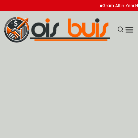
Gram Altın Yeni Haftay