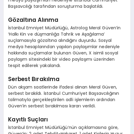
medya paylaşımları nedeniyle İstanbul Cumhuriyet
Başsavcılığı tarafından soruşturma başlatıldı.
Gözaltına Alınma
İstanbul Emniyet Müdürlüğü, Astrolog Meral Güven’in
‘Halkı Kin ve düşmanlığa Tahrik ve Aşağılama’
suçlamasıyla gözaltına alındığını duyurdu. Sosyal
medya hesaplarından yapılan paylaşımlar nedeniyle
hakkında suçlamalar bulunan Güven, X isimli sosyal
paylaşım sitesindeki bir video paylaşımı üzerinden
tespit edilerek yakalandı.
Serbest Bırakılma
Dün akşam saatlerinde ifadesi alınan Meral Güven,
serbest bırakıldı. İstanbul Cumhuriyet Başsavcılığının
talimatıyla gerçekleştirilen adli işlemlerin ardından
Güven’in serbest bırakılması kararı verildi.
Kayıtlı Suçları
İstanbul Emniyet Müdürlüğü’nün açıklamasına göre,
Güven’in; 2 adet Tehdit-Hakaret, 1 adet Kişilerin Huzur