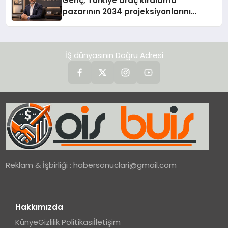
Genç, Türkiye araç kiralama
pazarının 2034 projeksiyonlarını
değerlendirdi
İŞ dünyasının Doğru Adresi
Reklam & İşbirliği :
habersonuclari@gmail.com
Hakkımızda
Künye
Gizlilik Politikası
İletişim