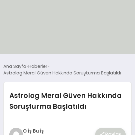
EĞİTİM
Ana Sayfa
Haberler
Astrolog Meral Güven Hakkında Soruşturma Başlatıldı
EKONOMİ
GÜNCEL
Astrolog Meral Güven Hakkında
Soruşturma Başlatıldı
SIYASET
SPOR
O İş Bu İş
Paylaş