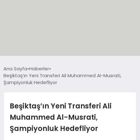
EĞİTİM
Ana Sayfa
Haberler
Beşiktaş’ın Yeni Transferi Ali Muhammed Al-Musrati,
EKONOMİ
Şampiyonluk Hedefliyor
GÜNCEL
Beşiktaş’ın Yeni Transferi Ali
SIYASET
Muhammed Al-Musrati,
Şampiyonluk Hedefliyor
SPOR