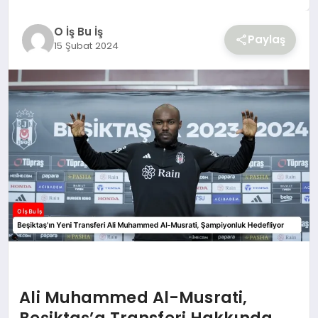
YAŞAM
O İş Bu İş
Paylaş
15 Şubat 2024
Ali Muhammed Al-Musrati,
Beşiktaş’a Transferi Hakkında