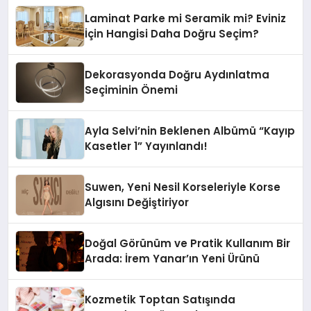
Laminat Parke mi Seramik mi? Eviniz
İçin Hangisi Daha Doğru Seçim?
Dekorasyonda Doğru Aydınlatma
Seçiminin Önemi
Ayla Selvi’nin Beklenen Albümü “Kayıp
Kasetler 1” Yayınlandı!
Suwen, Yeni Nesil Korseleriyle Korse
Algısını Değiştiriyor
Doğal Görünüm ve Pratik Kullanım Bir
Arada: İrem Yanar’ın Yeni Ürünü
Kozmetik Toptan Satışında