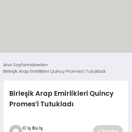
EĞİTİM
Ana Sayfa
Haberler
Birleşik Arap Emirlikleri Quincy Promes’i Tutukladı
EKONOMİ
GÜNCEL
Birleşik Arap Emirlikleri Quincy
Promes’i Tutukladı
SIYASET
SPOR
O İş Bu İş
Paylaş