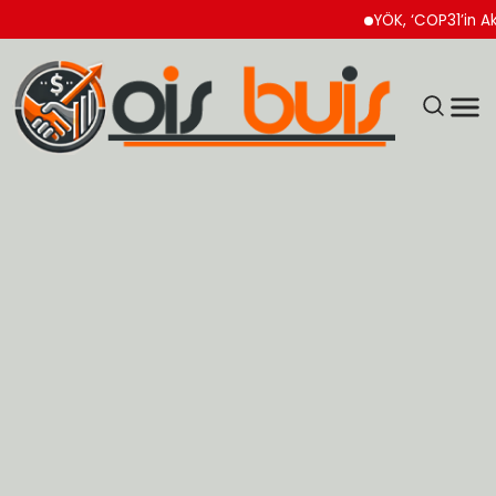
YÖK, ‘COP31’in Akademik