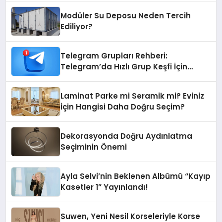
Modüler Su Deposu Neden Tercih
Ediliyor?
Telegram Grupları Rehberi:
Telegram’da Hızlı Grup Keşfi İçin
Grupbul.com
Laminat Parke mi Seramik mi? Eviniz
İçin Hangisi Daha Doğru Seçim?
Dekorasyonda Doğru Aydınlatma
Seçiminin Önemi
Ayla Selvi’nin Beklenen Albümü “Kayıp
Kasetler 1” Yayınlandı!
Suwen, Yeni Nesil Korseleriyle Korse