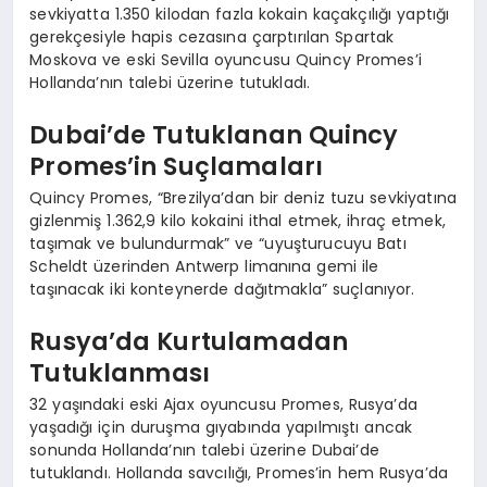
sevkiyatta 1.350 kilodan fazla kokain kaçakçılığı yaptığı
gerekçesiyle hapis cezasına çarptırılan Spartak
Moskova ve eski Sevilla oyuncusu Quincy Promes’i
Hollanda’nın talebi üzerine tutukladı.
Dubai’de Tutuklanan Quincy
Promes’in Suçlamaları
Quincy Promes, “Brezilya’dan bir deniz tuzu sevkiyatına
gizlenmiş 1.362,9 kilo kokaini ithal etmek, ihraç etmek,
taşımak ve bulundurmak” ve “uyuşturucuyu Batı
Scheldt üzerinden Antwerp limanına gemi ile
taşınacak iki konteynerde dağıtmakla” suçlanıyor.
Rusya’da Kurtulamadan
Tutuklanması
32 yaşındaki eski Ajax oyuncusu Promes, Rusya’da
yaşadığı için duruşma gıyabında yapılmıştı ancak
sonunda Hollanda’nın talebi üzerine Dubai’de
tutuklandı. Hollanda savcılığı, Promes’in hem Rusya’da