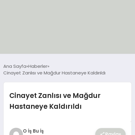
EĞİTİM
Ana Sayfa
Haberler
Cinayet Zanlısı ve Mağdur Hastaneye Kaldırıldı
EKONOMİ
GÜNCEL
Cinayet Zanlısı ve Mağdur
Hastaneye Kaldırıldı
SIYASET
SPOR
O İş Bu İş
Paylaş