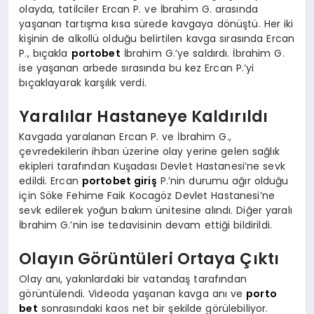
olayda, tatilciler Ercan P. ve İbrahim G. arasında
yaşanan tartışma kısa sürede kavgaya dönüştü. Her iki
kişinin de alkollü olduğu belirtilen kavga sırasında Ercan
P., bıçakla
portobet
İbrahim G.’ye saldırdı. İbrahim G.
ise yaşanan arbede sırasında bu kez Ercan P.’yi
bıçaklayarak karşılık verdi.
Yaralılar Hastaneye Kaldırıldı
Kavgada yaralanan Ercan P. ve İbrahim G.,
çevredekilerin ihbarı üzerine olay yerine gelen sağlık
ekipleri tarafından Kuşadası Devlet Hastanesi’ne sevk
edildi. Ercan
portobet giriş
P.’nin durumu ağır olduğu
için Söke Fehime Faik Kocagöz Devlet Hastanesi’ne
sevk edilerek yoğun bakım ünitesine alındı. Diğer yaralı
İbrahim G.’nin ise tedavisinin devam ettiği bildirildi.
Olayın Görüntüleri Ortaya Çıktı
Olay anı, yakınlardaki bir vatandaş tarafından
görüntülendi. Videoda yaşanan kavga anı ve
porto
bet
sonrasındaki kaos net bir şekilde görülebiliyor.