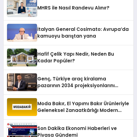
MHRS ile Nasıl Randevu Alınır?
İtalyan General Cosimato: Avrupa’da
kamuoyu barıştan yana
Hafif Çelik Yapı Nedir, Neden Bu
Kadar Popüler?
Genç, Türkiye araç kiralama
pazarının 2034 projeksiyonlarını
değerlendirdi
Moda Bakır, El Yapımı Bakır Ürünleriyle
Geleneksel Zanaatkârlığı Modern
Yaşam Alanlarına Taşıyor
Son Dakika Ekonomi Haberleri ve
Piyasa Gündemi