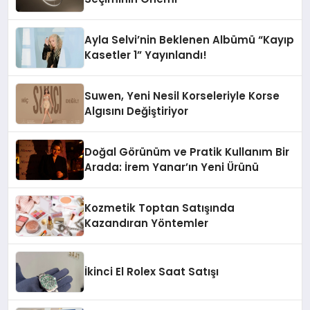
Ayla Selvi’nin Beklenen Albümü “Kayıp
Kasetler 1” Yayınlandı!
Suwen, Yeni Nesil Korseleriyle Korse
Algısını Değiştiriyor
Doğal Görünüm ve Pratik Kullanım Bir
Arada: İrem Yanar’ın Yeni Ürünü
Kozmetik Toptan Satışında
Kazandıran Yöntemler
İkinci El Rolex Saat Satışı