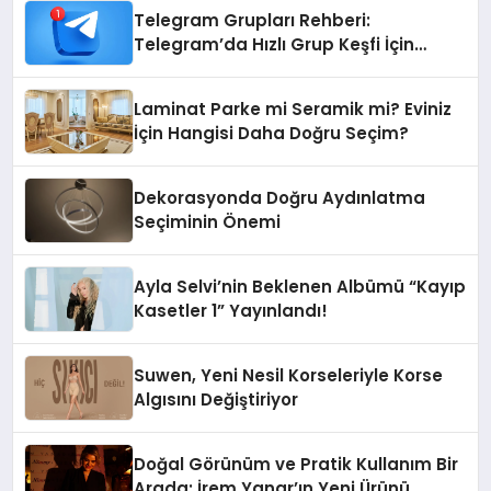
Telegram Grupları Rehberi:
Telegram’da Hızlı Grup Keşfi İçin
Grupbul.com
Laminat Parke mi Seramik mi? Eviniz
İçin Hangisi Daha Doğru Seçim?
Dekorasyonda Doğru Aydınlatma
Seçiminin Önemi
Ayla Selvi’nin Beklenen Albümü “Kayıp
Kasetler 1” Yayınlandı!
Suwen, Yeni Nesil Korseleriyle Korse
Algısını Değiştiriyor
Doğal Görünüm ve Pratik Kullanım Bir
Arada: İrem Yanar’ın Yeni Ürünü