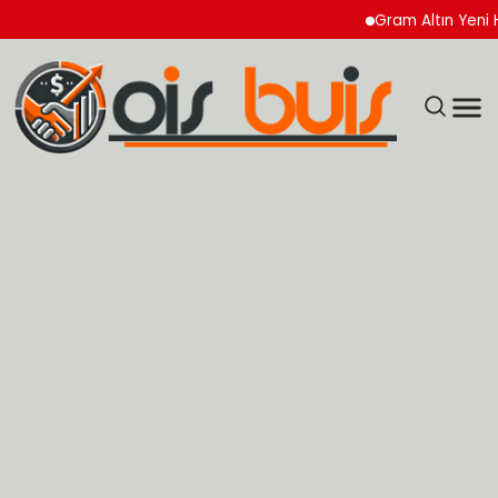
Gram Altın Yeni Haftay