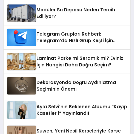
Modüler Su Deposu Neden Tercih
Ediliyor?
Telegram Grupları Rehberi:
Telegram’da Hızlı Grup Keşfi İçin
Grupbul.com
Laminat Parke mi Seramik mi? Eviniz
İçin Hangisi Daha Doğru Seçim?
Dekorasyonda Doğru Aydınlatma
Seçiminin Önemi
Ayla Selvi’nin Beklenen Albümü “Kayıp
Kasetler 1” Yayınlandı!
Suwen, Yeni Nesil Korseleriyle Korse