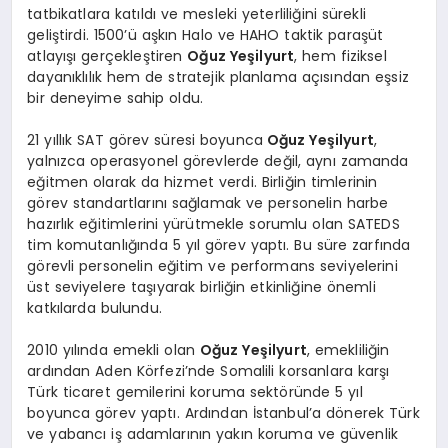
tatbikatlara katıldı ve mesleki yeterliliğini sürekli
geliştirdi. 1500’ü aşkın Halo ve HAHO taktik paraşüt
atlayışı gerçekleştiren
Oğuz Yeşilyurt
, hem fiziksel
dayanıklılık hem de stratejik planlama açısından eşsiz
bir deneyime sahip oldu.
21 yıllık SAT görev süresi boyunca
Oğuz Yeşilyurt
,
yalnızca operasyonel görevlerde değil, aynı zamanda
eğitmen olarak da hizmet verdi. Birliğin timlerinin
görev standartlarını sağlamak ve personelin harbe
hazırlık eğitimlerini yürütmekle sorumlu olan SATEDS
tim komutanlığında 5 yıl görev yaptı. Bu süre zarfında
görevli personelin eğitim ve performans seviyelerini
üst seviyelere taşıyarak birliğin etkinliğine önemli
katkılarda bulundu.
2010 yılında emekli olan
Oğuz Yeşilyurt
, emekliliğin
ardından Aden Körfezi’nde Somalili korsanlara karşı
Türk ticaret gemilerini koruma sektöründe 5 yıl
boyunca görev yaptı. Ardından İstanbul’a dönerek Türk
ve yabancı iş adamlarının yakın koruma ve güvenlik