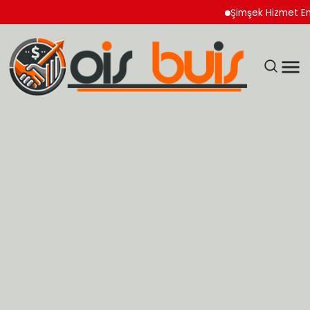
Şimşek Hizmet Enflasyonu