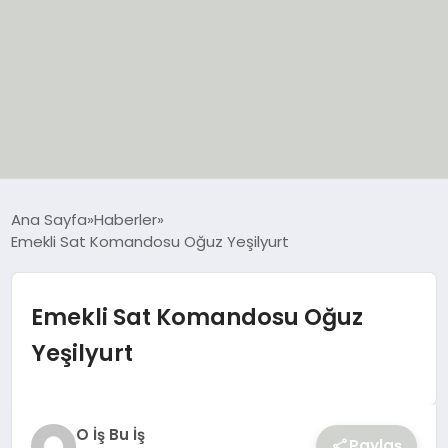
EĞİTİM
Ana Sayfa
Haberler
Emekli Sat Komandosu Oğuz Yeşilyurt
EKONOMİ
GÜNCEL
Emekli Sat Komandosu Oğuz
Yeşilyurt
SIYASET
SPOR
O İş Bu İş
Paylaş