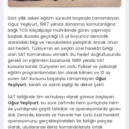
Dört yıllık askeri eğitim sürecini başarıyla tamamlayan
Oğuz Yeşilyurt, 1987 yılında donanma komutanlığına
bağlı TCG Kılıçalipaşa muhribinde görev yapmaya
başladı. Burada geçirdiği 1,5 yıl boyunca denizcilik
alanındaki bilgi ve tecrübelerini pekiştirdi. Ancak onun
asıl hedefi, Türkiye’nin en seçkin özel harekât birliği
olan SAT Komandosu olmaktı. Bu hedef doğrultusunda
gerekli ön eğitimleri kazanarak 1989 yılında SAT
kursuna katıldı. Dünyanın en zorlu fiziksel ve psikolojik
eğitim programlarından biri olarak bilinen ve 10 ay
süren SAT kursunu başarıyla tamamlayan
Oğuz
Yeşilyurt
, kararlı ve azimli kişiliği ile dikkat çekti.
SAT birliğinde tim astsubayı olarak göreve başlayan
Oğuz Yeşilyurt
, bu süre zarfında hem yurtiçinde hem
de yurtdışında çeşitli tatbikat ve operasyonlarda görev
aldı. Denizde, karada ve havada her türlü özel harekât
operasyonunu gerçekleştirebilen bir birliğin parçası
olarak, uluslararası deniz komandolarıyla ortak