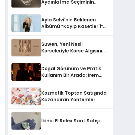
Aydınlatma Seçiminin
Önemi
Ayla Selvi’nin Beklenen
Albümü “Kayıp Kasetler 1”
Yayınlandı!
Suwen, Yeni Nesil
Korseleriyle Korse Algısını
Değiştiriyor
Doğal Görünüm ve Pratik
Kullanım Bir Arada: İrem
Yanar’ın Yeni Ürünü
Kozmetik Toptan Satışında
Kazandıran Yöntemler
İkinci El Rolex Saat Satışı