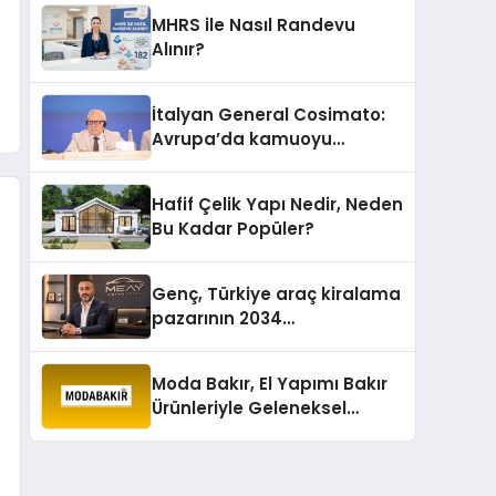
MHRS ile Nasıl Randevu
Alınır?
İtalyan General Cosimato:
Avrupa’da kamuoyu
barıştan yana
Hafif Çelik Yapı Nedir, Neden
Bu Kadar Popüler?
Genç, Türkiye araç kiralama
pazarının 2034
projeksiyonlarını
değerlendirdi
Moda Bakır, El Yapımı Bakır
Ürünleriyle Geleneksel
Zanaatkârlığı Modern
Yaşam Alanlarına Taşıyor