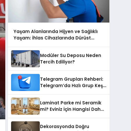
Yaşam Alanlarında Hijyen ve Sağlıklı
Yaşam: İhlas Cihazlarında Dürüst
Teknik Destek Deneyimi
Modüler Su Deposu Neden
Tercih Ediliyor?
Telegram Grupları Rehberi:
Telegram’da Hızlı Grup Keşfi
İçin Grupbul.com
Laminat Parke mi Seramik
mi? Eviniz İçin Hangisi Daha
Doğru Seçim?
Dekorasyonda Doğru