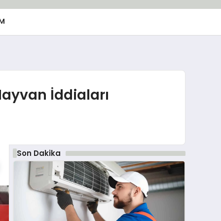
M
Hayvan İddiaları
Son Dakika