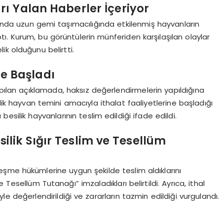
ı Yalan Haberler İçeriyor
nda uzun gemi taşımacılığında etkilenmiş hayvanların
ptı. Kurum, bu görüntülerin münferiden karşılaşılan olaylar
k olduğunu belirtti.
te Başladı
i yapılan açıklamada, haksız değerlendirmelerin yapıldığına
ilik hayvan temini amacıyla ithalat faaliyetlerine başladığı
esilik hayvanlarının teslim edildiği ifade edildi.
esilik Sığır Teslim ve Tesellüm
zleşme hükümlerine uygun şekilde teslim aldıklarını
 Tesellüm Tutanağı” imzaladıkları belirtildi. Ayrıca, ithal
iyle değerlendirildiği ve zararların tazmin edildiği vurgulandı.