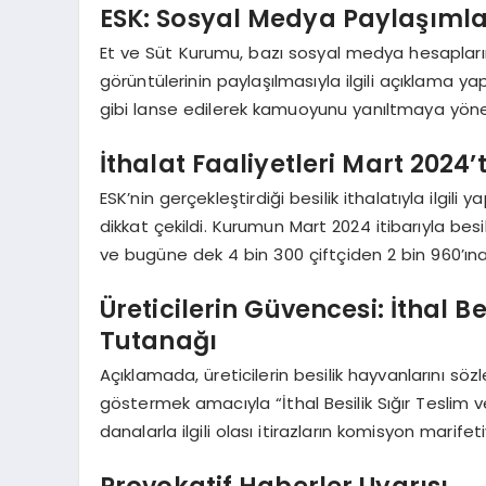
ESK: Sosyal Medya Paylaşımlar
Et ve Süt Kurumu, bazı sosyal medya hesapları
görüntülerinin paylaşılmasıyla ilgili açıklama ya
gibi lanse edilerek kamuoyunu yanıltmaya yöneli
İthalat Faaliyetleri Mart 2024’
ESK’nin gerçekleştirdiği besilik ithalatıyla ilgil
dikkat çekildi. Kurumun Mart 2024 itibarıyla bes
ve bugüne dek 4 bin 300 çiftçiden 2 bin 960’ına b
Üreticilerin Güvencesi: İthal B
Tutanağı
Açıklamada, üreticilerin besilik hayvanlarını sö
göstermek amacıyla “İthal Besilik Sığır Teslim ve
danalarla ilgili olası itirazların komisyon marifet
Provokatif Haberler Uyarısı