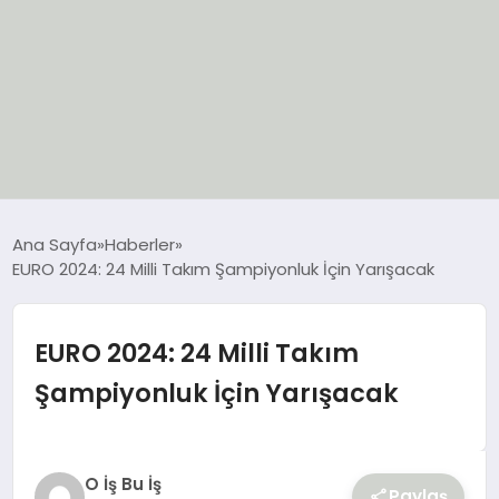
EĞİTİM
Ana Sayfa
Haberler
EURO 2024: 24 Milli Takım Şampiyonluk İçin Yarışacak
EKONOMİ
GÜNCEL
EURO 2024: 24 Milli Takım
Şampiyonluk İçin Yarışacak
SIYASET
SPOR
O İş Bu İş
Paylaş