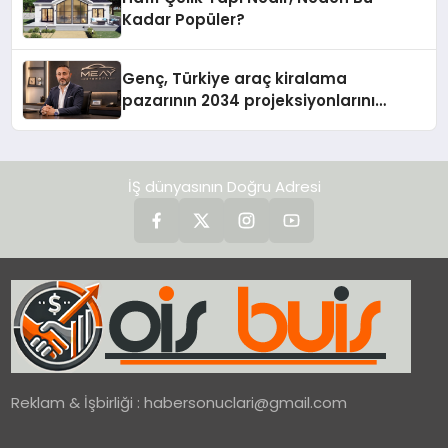
Kadar Popüler?
Genç, Türkiye araç kiralama
pazarının 2034 projeksiyonlarını
değerlendirdi
İŞ dünyasının Doğru Adresi
Reklam & İşbirliği :
habersonuclari@gmail.com