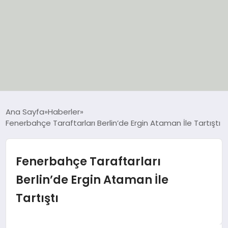
EĞİTİM
Ana Sayfa
Haberler
Fenerbahçe Taraftarları Berlin’de Ergin Ataman İle Tartıştı
EKONOMİ
GÜNCEL
Fenerbahçe Taraftarları
Berlin’de Ergin Ataman İle
SIYASET
Tartıştı
SPOR