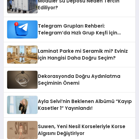
Modüler Su Deposu Neden Tercih
Ediliyor?
Telegram Grupları Rehberi:
Telegram’da Hızlı Grup Keşfi İçin
Grupbul.com
Laminat Parke mi Seramik mi? Eviniz
İçin Hangisi Daha Doğru Seçim?
Dekorasyonda Doğru Aydınlatma
Seçiminin Önemi
Ayla Selvi’nin Beklenen Albümü “Kayıp
Kasetler 1” Yayınlandı!
Suwen, Yeni Nesil Korseleriyle Korse
Algısını Değiştiriyor