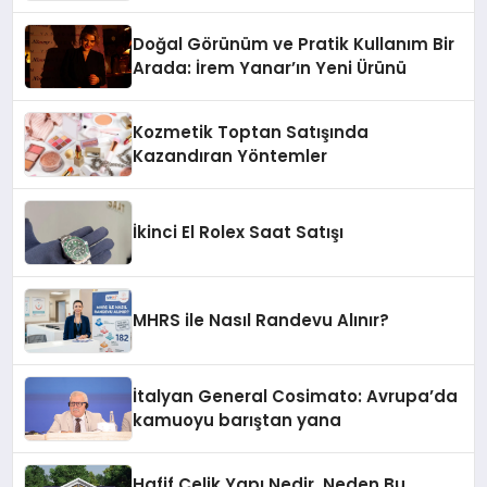
Doğal Görünüm ve Pratik Kullanım Bir
Arada: İrem Yanar’ın Yeni Ürünü
Kozmetik Toptan Satışında
Kazandıran Yöntemler
İkinci El Rolex Saat Satışı
MHRS ile Nasıl Randevu Alınır?
İtalyan General Cosimato: Avrupa’da
kamuoyu barıştan yana
Hafif Çelik Yapı Nedir, Neden Bu