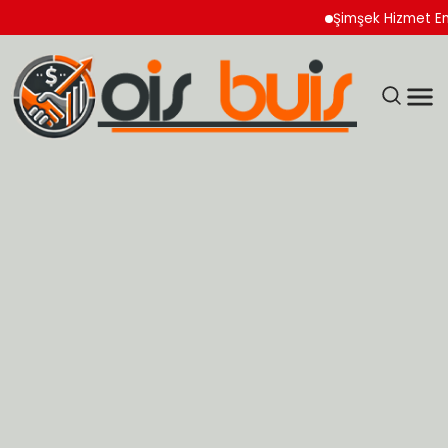
Şimşek Hizmet Enflasyon