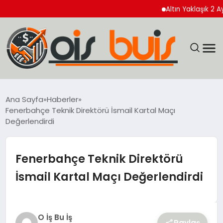
Altın Yaklaşık 2 Ayın Zi
EĞİTİM
Ana Sayfa
Haberler
Fenerbahçe Teknik Direktörü İsmail Kartal Maçı
EKONOMİ
Değerlendirdi
GÜNCEL
Fenerbahçe Teknik Direktörü
SIYASET
İsmail Kartal Maçı Değerlendirdi
SPOR
O İş Bu İş
YAŞAM
Paylaş