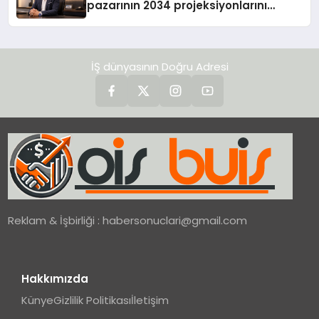
pazarının 2034 projeksiyonlarını
değerlendirdi
İŞ dünyasının Doğru Adresi
Reklam & İşbirliği :
habersonuclari@gmail.com
Hakkımızda
Künye
Gizlilik Politikası
İletişim