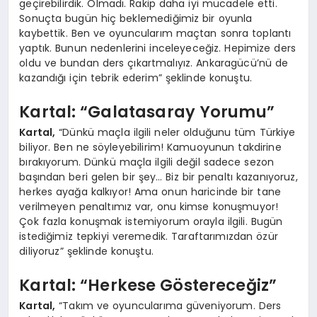
geçirebilirdik. Olmadı. Rakip daha iyi mücadele etti.
Sonuçta bugün hiç beklemediğimiz bir oyunla
kaybettik. Ben ve oyuncularım maçtan sonra toplantı
yaptık. Bunun nedenlerini inceleyeceğiz. Hepimize ders
oldu ve bundan ders çıkartmalıyız. Ankaragücü’nü de
kazandığı için tebrik ederim” şeklinde konuştu.
Kartal: “Galatasaray Yorumu”
Kartal,
“Dünkü maçla ilgili neler olduğunu tüm Türkiye
biliyor. Ben ne söyleyebilirim! Kamuoyunun takdirine
bırakıyorum. Dünkü maçla ilgili değil sadece sezon
başından beri gelen bir şey… Biz bir penaltı kazanıyoruz,
herkes ayağa kalkıyor! Ama onun haricinde bir tane
verilmeyen penaltımız var, onu kimse konuşmuyor!
Çok fazla konuşmak istemiyorum orayla ilgili. Bugün
istediğimiz tepkiyi veremedik. Taraftarımızdan özür
diliyoruz” şeklinde konuştu.
Kartal: “Herkese Göstereceğiz”
Kartal,
“Takım ve oyuncularıma güveniyorum. Ders