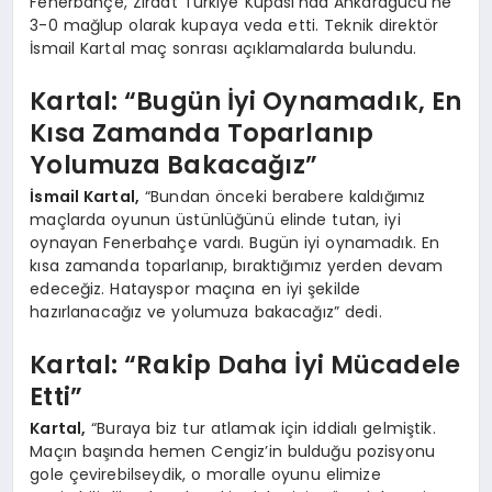
Fenerbahçe, Ziraat Türkiye Kupası’nda Ankaragücü’ne
3-0 mağlup olarak kupaya veda etti. Teknik direktör
İsmail Kartal maç sonrası açıklamalarda bulundu.
Kartal: “Bugün İyi Oynamadık, En
Kısa Zamanda Toparlanıp
Yolumuza Bakacağız”
İsmail Kartal,
“Bundan önceki berabere kaldığımız
maçlarda oyunun üstünlüğünü elinde tutan, iyi
oynayan Fenerbahçe vardı. Bugün iyi oynamadık. En
kısa zamanda toparlanıp, bıraktığımız yerden devam
edeceğiz. Hatayspor maçına en iyi şekilde
hazırlanacağız ve yolumuza bakacağız” dedi.
Kartal: “Rakip Daha İyi Mücadele
Etti”
Kartal,
“Buraya biz tur atlamak için iddialı gelmiştik.
Maçın başında hemen Cengiz’in bulduğu pozisyonu
gole çevirebilseydik, o moralle oyunu elimize