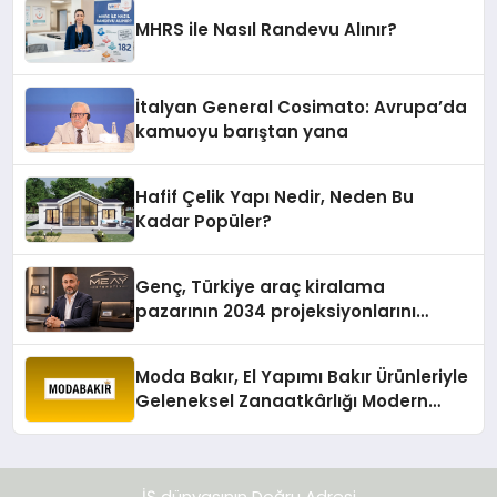
MHRS ile Nasıl Randevu Alınır?
İtalyan General Cosimato: Avrupa’da
kamuoyu barıştan yana
Hafif Çelik Yapı Nedir, Neden Bu
Kadar Popüler?
Genç, Türkiye araç kiralama
pazarının 2034 projeksiyonlarını
değerlendirdi
Moda Bakır, El Yapımı Bakır Ürünleriyle
Geleneksel Zanaatkârlığı Modern
Yaşam Alanlarına Taşıyor
İŞ dünyasının Doğru Adresi