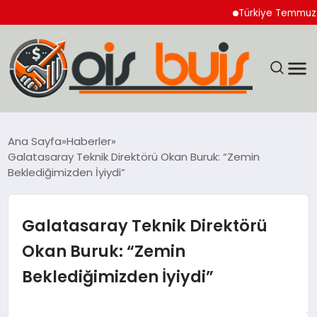
Türkiye Temmuz Ayı İhr
EĞİTİM
Ana Sayfa
Haberler
Galatasaray Teknik Direktörü Okan Buruk: “Zemin
EKONOMİ
Beklediğimizden İyiydi”
GÜNCEL
Galatasaray Teknik Direktörü
SIYASET
Okan Buruk: “Zemin
Beklediğimizden İyiydi”
SPOR
YAŞAM