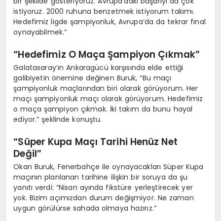
bir şekilde gösteriyoruz. Avrupa’daki başarıyı da çok
istiyoruz. 2000 ruhuna benzetmek istiyorum takımı.
Hedefimiz ligde şampiyonluk, Avrupa’da da tekrar final
oynayabilmek.”
“Hedefimiz O Maça Şampiyon Çıkmak”
Galatasaray’ın Ankaragücü karşısında elde ettiği
galibiyetin önemine değinen Buruk, “Bu maçı
şampiyonluk maçlarından biri olarak görüyorum. Her
maçı şampiyonluk maçı olarak görüyorum. Hedefimiz
o maça şampiyon çıkmak. İki takım da bunu hayal
ediyor.” şeklinde konuştu.
“Süper Kupa Maçı Tarihi Henüz Net
Değil”
Okan Buruk, Fenerbahçe ile oynayacakları Süper Kupa
maçının planlanan tarihine ilişkin bir soruya da şu
yanıtı verdi: “Nisan ayında fikstüre yerleştirecek yer
yok. Bizim açımızdan durum değişmiyor. Ne zaman
uygun görülürse sahada olmaya hazırız.”