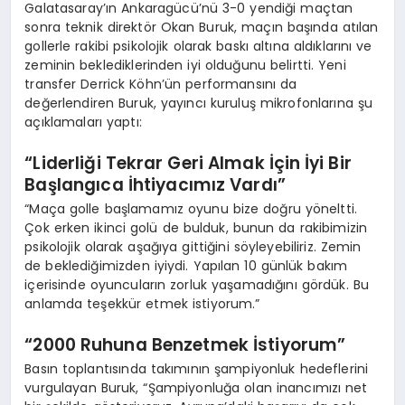
Galatasaray’ın Ankaragücü’nü 3-0 yendiği maçtan
sonra teknik direktör Okan Buruk, maçın başında atılan
gollerle rakibi psikolojik olarak baskı altına aldıklarını ve
zeminin beklediklerinden iyi olduğunu belirtti. Yeni
transfer Derrick Köhn’ün performansını da
değerlendiren Buruk, yayıncı kuruluş mikrofonlarına şu
açıklamaları yaptı:
“Liderliği Tekrar Geri Almak İçin İyi Bir
Başlangıca İhtiyacımız Vardı”
“Maça golle başlamamız oyunu bize doğru yöneltti.
Çok erken ikinci golü de bulduk, bunun da rakibimizin
psikolojik olarak aşağıya gittiğini söyleyebiliriz. Zemin
de beklediğimizden iyiydi. Yapılan 10 günlük bakım
içerisinde oyuncuların zorluk yaşamadığını gördük. Bu
anlamda teşekkür etmek istiyorum.”
“2000 Ruhuna Benzetmek İstiyorum”
Basın toplantısında takımının şampiyonluk hedeflerini
vurgulayan Buruk, “Şampiyonluğa olan inancımızı net