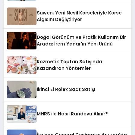
Suwen, Yeni Nesil Korseleriyle Korse
Algısını Değiştiriyor
Doğal Görünüm ve Pratik Kullanım Bir
Arada: İrem Yanar’ın Yeni Ürünü
Kozmetik Toptan Satışında
Kazandıran Yöntemler
İkinci El Rolex Saat Satışı
MHRS ile Nasıl Randevu Alınır?
İtalyan General Cosimato: Avrupa’da