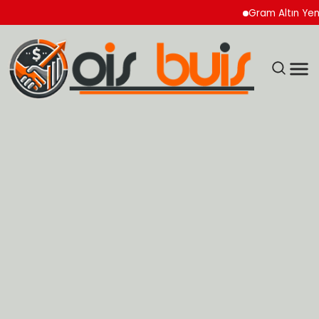
Gram Altın Yeni Haftay