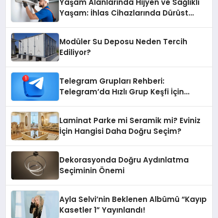
Yaşam Alanlarında Hijyen ve Sağlıklı
Yaşam: İhlas Cihazlarında Dürüst
Teknik Destek Deneyimi
Modüler Su Deposu Neden Tercih
Ediliyor?
Telegram Grupları Rehberi:
Telegram’da Hızlı Grup Keşfi İçin
Grupbul.com
Laminat Parke mi Seramik mi? Eviniz
İçin Hangisi Daha Doğru Seçim?
Dekorasyonda Doğru Aydınlatma
Seçiminin Önemi
Ayla Selvi’nin Beklenen Albümü “Kayıp
Kasetler 1” Yayınlandı!