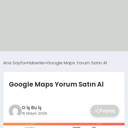
EĞİTİM
Ana Sayfa
Haberler
Google Maps Yorum Satın Al
EKONOMİ
Google Maps Yorum Satın Al
GÜNCEL
SIYASET
O İş Bu İş
Paylaş
16 Mayıs 2026
SPOR