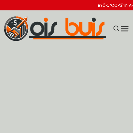
YÖK, ‘COP31’in Akademi