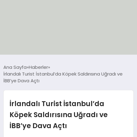
EĞİTİM
Ana Sayfa
Haberler
İrlandalı Turist İstanbul’da Köpek Saldırısına Uğradı ve
EKONOMİ
İBB’ye Dava Açtı
GÜNCEL
İrlandalı Turist İstanbul’da
SIYASET
Köpek Saldırısına Uğradı ve
İBB’ye Dava Açtı
SPOR