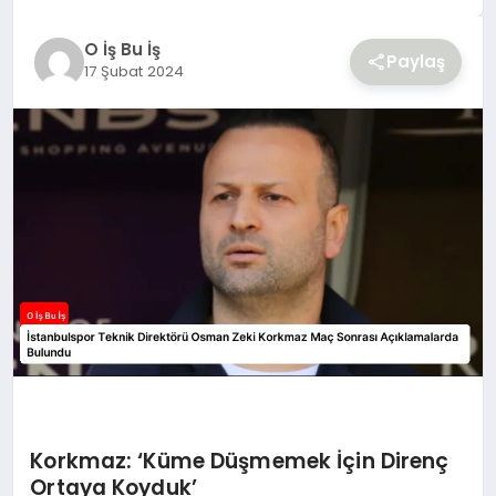
YAŞAM
O İş Bu İş
Paylaş
17 Şubat 2024
Korkmaz: ‘Küme Düşmemek İçin Direnç
Ortaya Koyduk’