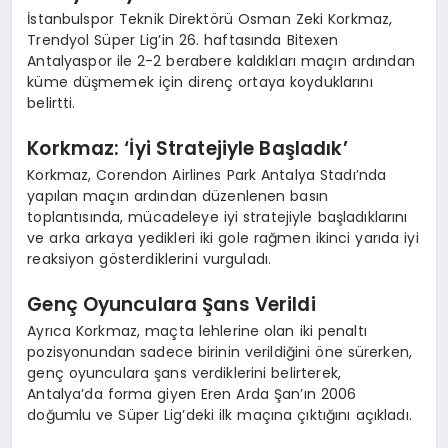
İstanbulspor Teknik Direktörü Osman Zeki Korkmaz,
Trendyol Süper Lig’in 26. haftasında Bitexen
Antalyaspor ile 2-2 berabere kaldıkları maçın ardından
küme düşmemek için direnç ortaya koyduklarını
belirtti.
Korkmaz: ‘İyi Stratejiyle Başladık’
Korkmaz, Corendon Airlines Park Antalya Stadı’nda
yapılan maçın ardından düzenlenen basın
toplantısında, mücadeleye iyi stratejiyle başladıklarını
ve arka arkaya yedikleri iki gole rağmen ikinci yarıda iyi
reaksiyon gösterdiklerini vurguladı.
Genç Oyunculara Şans Verildi
Ayrıca Korkmaz, maçta lehlerine olan iki penaltı
pozisyonundan sadece birinin verildiğini öne sürerken,
genç oyunculara şans verdiklerini belirterek,
Antalya’da forma giyen Eren Arda Şan’ın 2006
doğumlu ve Süper Lig’deki ilk maçına çıktığını açıkladı.