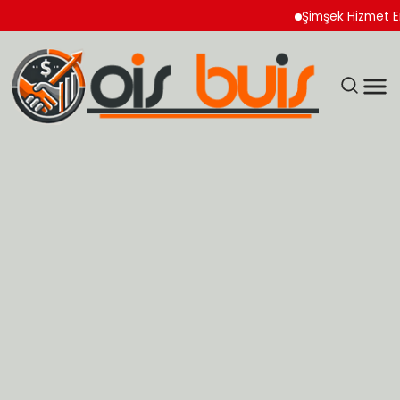
Şimşek Hizmet Enflasyo