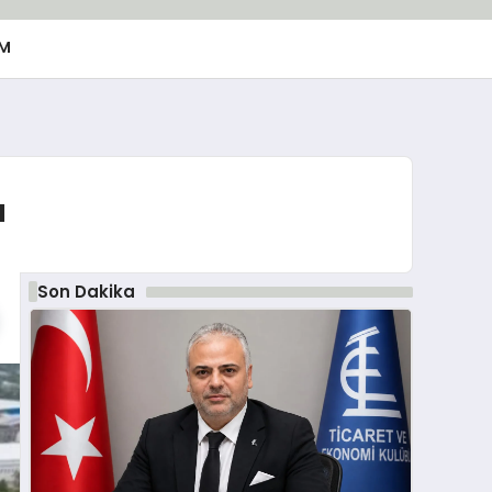
M
ı
Son Dakika