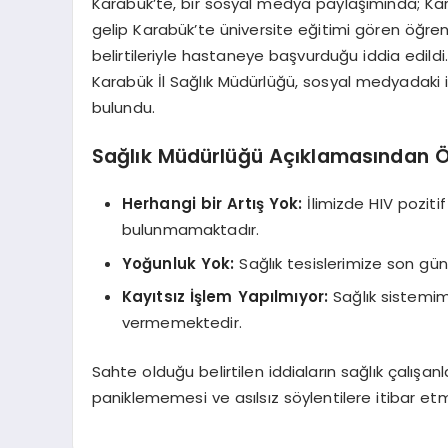
Karabük’te, bir sosyal medya paylaşımında; Karab
gelip Karabük’te üniversite eğitimi gören öğrenc
belirtileriyle hastaneye başvurduğu iddia edild
Karabük İl Sağlık Müdürlüğü, sosyal medyadaki 
bulundu.
Sağlık Müdürlüğü Açıklamasından Ö
Herhangi bir Artış Yok:
İlimizde HIV pozitif
bulunmamaktadır.
Yoğunluk Yok:
Sağlık tesislerimize son günl
Kayıtsız İşlem Yapılmıyor:
Sağlık sistemimi
vermemektedir.
Sahte olduğu belirtilen iddiaların sağlık çalışanla
paniklememesi ve asılsız söylentilere itibar et