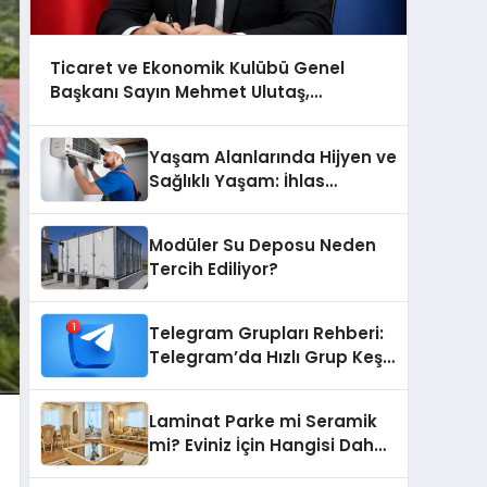
Ticaret ve Ekonomik Kulübü Genel
Başkanı Sayın Mehmet Ulutaş,
ekonomiye dair yaptığı açıklamada
şunları kaydetti:
Yaşam Alanlarında Hijyen ve
Sağlıklı Yaşam: İhlas
Cihazlarında Dürüst Teknik
Destek Deneyimi
Modüler Su Deposu Neden
Tercih Ediliyor?
Telegram Grupları Rehberi:
Telegram’da Hızlı Grup Keşfi
İçin Grupbul.com
Laminat Parke mi Seramik
mi? Eviniz İçin Hangisi Daha
Doğru Seçim?