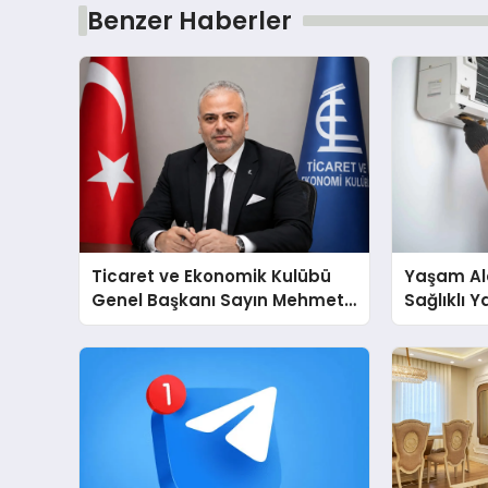
Benzer Haberler
Ticaret ve Ekonomik Kulübü
Yaşam Ala
Genel Başkanı Sayın Mehmet
Sağlıklı 
Ulutaş, ekonomiye dair yaptığı
Cihazları
açıklamada şunları kaydetti:
Destek D