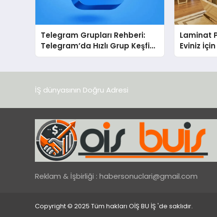
Telegram Grupları Rehberi:
Laminat 
Telegram’da Hızlı Grup Keşfi
Eviniz İç
İçin Grupbul.com
Seçim?
İŞ dünyasının Doğru Adresi
Reklam & İşbirliği :
habersonuclari@gmail.com
Copyright © 2025 Tüm hakları OİŞ BU İŞ 'de saklıdır.