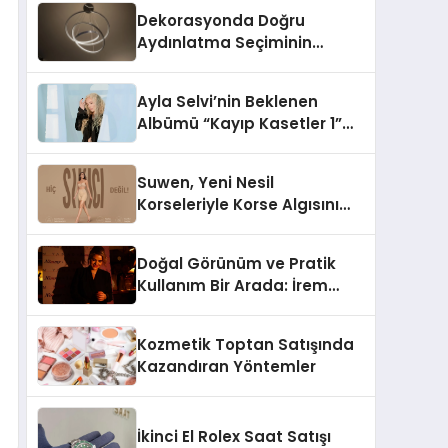
Dekorasyonda Doğru
Aydınlatma Seçiminin
Önemi
Ayla Selvi’nin Beklenen
Albümü “Kayıp Kasetler 1”
Yayınlandı!
Suwen, Yeni Nesil
Korseleriyle Korse Algısını
Değiştiriyor
Doğal Görünüm ve Pratik
Kullanım Bir Arada: İrem
Yanar’ın Yeni Ürünü
Kozmetik Toptan Satışında
Kazandıran Yöntemler
İkinci El Rolex Saat Satışı