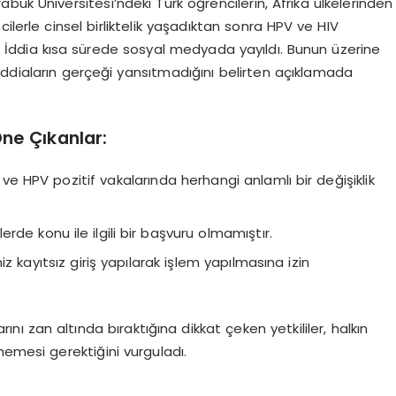
ük Üniversitesi’ndeki Türk öğrencilerin, Afrika ülkelerinden
ilerle cinsel birliktelik yaşadıktan sonra HPV ve HIV
i. İddia kısa sürede sosyal medyada yayıldı. Bunun üzerine
iddiaların gerçeği yansıtmadığını belirten açıklamada
ne Çıkanlar:
 ve HPV pozitif vakalarında herhangi anlamlı bir değişiklik
erde konu ile ilgili bir başvuru olmamıştır.
z kayıtsız giriş yapılarak işlem yapılmasına izin
rını zan altında bıraktığına dikkat çeken yetkililer, halkın
memesi gerektiğini vurguladı.