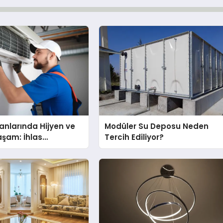
nlarında Hijyen ve
Modüler Su Deposu Neden
Yaşam: İhlas
Tercih Ediliyor?
nda Dürüst Teknik
eneyimi