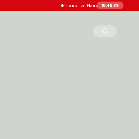
Ticaret ve Ekonomik Kulübü Genel Başkanı 
15:45:40