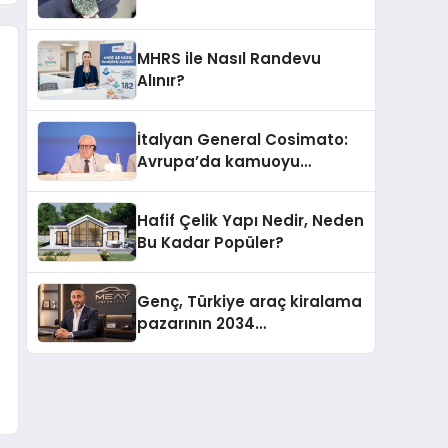
MHRS ile Nasıl Randevu
Alınır?
İtalyan General Cosimato:
Avrupa’da kamuoyu
barıştan yana
Hafif Çelik Yapı Nedir, Neden
Bu Kadar Popüler?
Genç, Türkiye araç kiralama
pazarının 2034
projeksiyonlarını
değerlendirdi