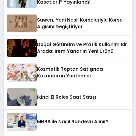
Kasetler 1” Yayınlandı!
Suwen, Yeni Nesil Korseleriyle Korse
Algısını Değiştiriyor
Doğal Görünüm ve Pratik Kullanım Bir
Arada: İrem Yanar’ın Yeni Ürünü
Kozmetik Toptan Satışında
Kazandıran Yöntemler
İkinci El Rolex Saat Satışı
MHRS ile Nasıl Randevu Alınır?