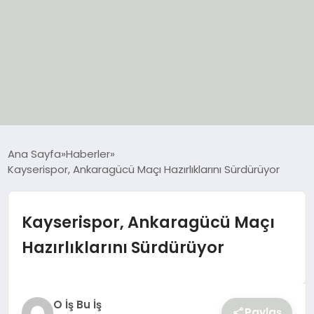
EĞİTİM
Ana Sayfa
Haberler
Kayserispor, Ankaragücü Maçı Hazırlıklarını Sürdürüyor
EKONOMİ
GÜNCEL
Kayserispor, Ankaragücü Maçı
Hazırlıklarını Sürdürüyor
SIYASET
SPOR
O İş Bu İş
Paylaş