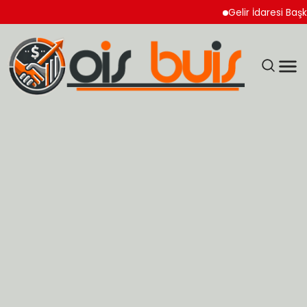
Gelir İdaresi Başkanlı